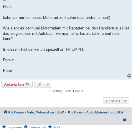
e
i
Hallo,
t
r
a
habe vor mir ein neues Motorrad zu kaufen (das erstemal neu!).
g
Wie sieht es denn bei Motorrädern mit Rabatten bei den Händlern aus? Ist
das vergleichbar mit Autokauf, wo man teilw. bis zu 15% runterhndeln
kann?
In diesem Fall denke ich speziell an TRIUMPH.
Danke
Peter
Antworten
1 Beitrag • Seite
1
von
1
Gehe zu
Kfz Forum - Auto, Motorrad und LKW
Kfz Forum - Auto, Motorrad und LKW
Impressum
Datenschutz
AGB