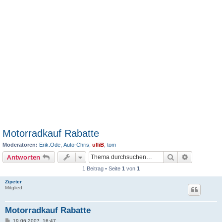
Motorradkauf Rabatte
Moderatoren:
Erik.Ode
,
Auto-Chris
,
ulliB
,
tom
Suche
Erweiterte
Antworten
1 Beitrag • Seite
1
von
1
Zipeter
Mitglied
Motorradkauf Rabatte
B
19.06.2007, 16:47