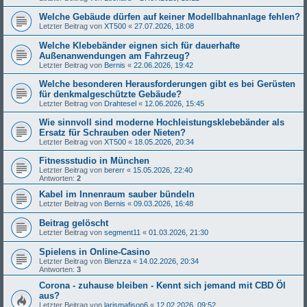
Welche Gebäude dürfen auf keiner Modellbahnanlage fehlen?
Letzter Beitrag von
XT500
«
27.07.2026, 18:08
Welche Klebebänder eignen sich für dauerhafte
Außenanwendungen am Fahrzeug?
Letzter Beitrag von
Bernis
«
22.06.2026, 19:42
Welche besonderen Herausforderungen gibt es bei Gerüsten
für denkmalgeschützte Gebäude?
Letzter Beitrag von
Drahtesel
«
12.06.2026, 15:45
Wie sinnvoll sind moderne Hochleistungsklebebänder als
Ersatz für Schrauben oder Nieten?
Letzter Beitrag von
XT500
«
18.05.2026, 20:34
Fitnessstudio in München
Letzter Beitrag von
bererr
«
15.05.2026, 22:40
Antworten:
2
Kabel im Innenraum sauber bündeln
Letzter Beitrag von
Bernis
«
09.03.2026, 16:48
Beitrag gelöscht
Letzter Beitrag von
segment11
«
01.03.2026, 21:30
Spielens in Online-Casino
Letzter Beitrag von
Blenzza
«
14.02.2026, 20:34
Antworten:
3
Corona - zuhause bleiben - Kennt sich jemand mit CBD Öl
aus?
Letzter Beitrag von
larismafison6
«
12.02.2026, 09:52