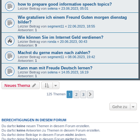
how to prepare good informative speech topics?
Letzter Beitrag von
selena
«
23.06.2023, 05:01
Wie gratuliere ich einem Freund Guten morgen dienstag
bilder?
Letzter Beitrag von
segment11
«
22.06.2023, 18:55
Antworten:
1
Wie können Sie im Internet Geld verdienen?
Letzter Beitrag von
ronda
«
20.06.2023, 00:43
Antworten:
9
Machst du gerne malen nach zahlen?
Letzter Beitrag von
segment11
«
08.06.2023, 19:42
Antworten:
1
Kann man mit Freude Deutsch lernen?
Letzter Beitrag von
selena
«
14.05.2023, 16:19
Antworten:
1
Neues Thema
1
2
3
Nächste
125 Themen
Gehe zu
BERECHTIGUNGEN IN DIESEM FORUM
Du darfst
keine
neuen Themen in diesem Forum erstellen.
Du darfst
keine
Antworten zu Themen in diesem Forum erstellen.
Du darfst deine Beiträge in diesem Forum
nicht
ändern.
Du darfst deine Beiträge in diesem Forum
nicht
löschen.