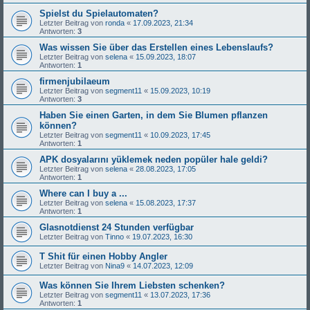
Spielst du Spielautomaten?
Letzter Beitrag von
ronda
«
17.09.2023, 21:34
Antworten:
3
Was wissen Sie über das Erstellen eines Lebenslaufs?
Letzter Beitrag von
selena
«
15.09.2023, 18:07
Antworten:
1
firmenjubilaeum
Letzter Beitrag von
segment11
«
15.09.2023, 10:19
Antworten:
3
Haben Sie einen Garten, in dem Sie Blumen pflanzen
können?
Letzter Beitrag von
segment11
«
10.09.2023, 17:45
Antworten:
1
APK dosyalarını yüklemek neden popüler hale geldi?
Letzter Beitrag von
selena
«
28.08.2023, 17:05
Antworten:
1
Where can I buy a ...
Letzter Beitrag von
selena
«
15.08.2023, 17:37
Antworten:
1
Glasnotdienst 24 Stunden verfügbar
Letzter Beitrag von
Tinno
«
19.07.2023, 16:30
T Shit für einen Hobby Angler
Letzter Beitrag von
Nina9
«
14.07.2023, 12:09
Was können Sie Ihrem Liebsten schenken?
Letzter Beitrag von
segment11
«
13.07.2023, 17:36
Antworten:
1