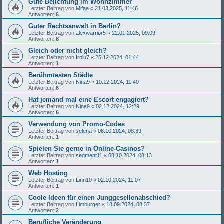
Gute Belichtung im Wohnzimmer
Letzter Beitrag von
Mifaa
«
21.03.2025, 11:46
Antworten:
6
Guter Rechtsanwalt in Berlin?
Letzter Beitrag von
alexwarrior5
«
22.01.2025, 09:09
Antworten:
8
Gleich oder nicht gleich?
Letzter Beitrag von
Irolu7
«
25.12.2024, 01:44
Antworten:
1
Berühmtesten Städte
Letzter Beitrag von
Nina9
«
10.12.2024, 11:40
Antworten:
6
Hat jemand mal eine Escort engagiert?
Letzter Beitrag von
Nina9
«
02.12.2024, 12:29
Antworten:
6
Verwendung von Promo-Codes
Letzter Beitrag von
selena
«
08.10.2024, 08:39
Antworten:
1
Spielen Sie gerne in Online-Casinos?
Letzter Beitrag von
segment11
«
08.10.2024, 08:13
Antworten:
1
Web Hosting
Letzter Beitrag von
Linn10
«
02.10.2024, 11:07
Antworten:
1
Coole Ideen für einen Junggesellenabschied?
Letzter Beitrag von
Limburger
«
18.09.2024, 08:37
Antworten:
2
Berufliche Veränderung