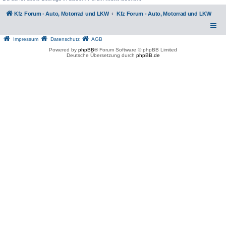
Kfz Forum - Auto, Motorrad und LKW
Kfz Forum - Auto, Motorrad und LKW
Impressum
Datenschutz
AGB
Powered by
phpBB
® Forum Software © phpBB Limited
Deutsche Übersetzung durch
phpBB.de