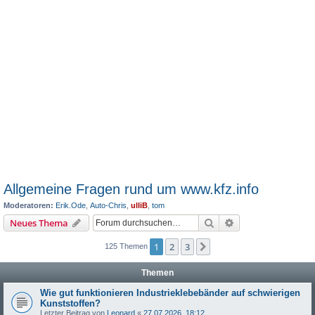
Allgemeine Fragen rund um www.kfz.info
Moderatoren:
Erik.Ode
,
Auto-Chris
,
ulliB
,
tom
Suche
Erweiterte Suche
Neues Thema
1
2
3
Nächste
125 Themen
Themen
Wie gut funktionieren Industrieklebebänder auf schwierigen
Kunststoffen?
Letzter Beitrag von
Leonard
«
27.07.2026, 18:12