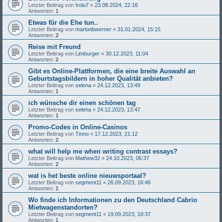
Letzter Beitrag von
Irolu7
«
23.08.2024, 22:16
Antworten:
1
Etwas für die Ehe tun..
Letzter Beitrag von
marlonbwerner
«
31.01.2024, 15:15
Antworten:
2
Reise mit Freund
Letzter Beitrag von
Limburger
«
30.12.2023, 11:04
Antworten:
2
Gibt es Online-Plattformen, die eine breite Auswahl an
Geburtstagsbildern in hoher Qualität anbieten?
Letzter Beitrag von
selena
«
24.12.2023, 13:49
Antworten:
1
ich wünsche dir einen schönen tag
Letzter Beitrag von
selena
«
24.12.2023, 13:47
Antworten:
1
Promo-Codes in Online-Casinos
Letzter Beitrag von
Tinno
«
17.12.2023, 21:12
Antworten:
2
what will help me when writing contrast essays?
Letzter Beitrag von
Mathew32
«
24.10.2023, 06:37
Antworten:
2
wat is het beste online nieuwsportaal?
Letzter Beitrag von
segment11
«
26.09.2023, 16:46
Antworten:
1
Wo finde ich Informationen zu den Deutschland Cabrio
Mietwagenstandorten?
Letzter Beitrag von
segment11
«
19.09.2023, 18:37
Antworten:
1