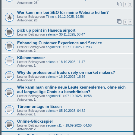
Antworten:
26
1
2
Wer kann mir bei SEO für meine Website helfen?
Letzter Beitrag von
Tinno
«
19.12.2025, 19:56
Antworten:
26
1
2
pick up point in Haneda airport
Letzter Beitrag von
selena
«
30.11.2025, 08:47
Enhancing Customer Experience and Service
Letzter Beitrag von
segment11
«
27.10.2025, 07:33
Antworten:
2
Küchenmesser
Letzter Beitrag von
selena
«
18.10.2025, 11:47
Antworten:
1
Why do professional traders rely on market makers?
Letzter Beitrag von
selena
«
16.10.2025, 18:36
Antworten:
1
Wie kann man online neue Leute kennenlernen, ohne sich
auf langweilige Chats zu beschränken?
Letzter Beitrag von
segment11
«
07.10.2025, 16:58
Antworten:
1
Türenmontage in Essen
Letzter Beitrag von
selena
«
05.10.2025, 04:32
Antworten:
1
Online-Glücksspiel
Letzter Beitrag von
segment11
«
19.09.2025, 04:58
Antworten:
2