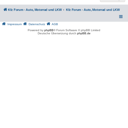
Kfz Forum - Auto, Motorrad und LKW
Kfz Forum - Auto, Motorrad und LKW
Impressum
Datenschutz
AGB
Powered by
phpBB
® Forum Software © phpBB Limited
Deutsche Übersetzung durch
phpBB.de