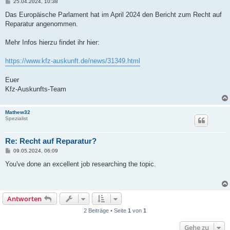
B
25.04.2024, 10:38
e
i
Das Europäische Parlament hat im April 2024 den Bericht zum Recht auf
t
Reparatur angenommen.
r
a
g
Mehr Infos hierzu findet ihr hier:
https://www.kfz-auskunft.de/news/31349.html
Euer
Kfz-Auskunfts-Team
Mathew32
Spezialist
Re: Recht auf Reparatur?
B
09.05.2024, 06:09
e
i
You've done an excellent job researching the topic.
t
r
a
g
Antworten
2 Beiträge • Seite
1
von
1
Gehe zu