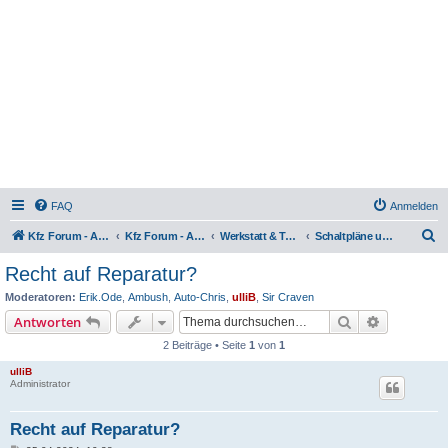
FAQ
Anmelden
S
Kfz Forum - Auto, Motorrad und LKW
Kfz Forum - Auto, Motorrad und LKW
Werkstatt & Technik
Schaltpläne und Elektronik
u
Recht auf Reparatur?
c
Moderatoren:
Erik.Ode
,
Ambush
,
Auto-Chris
,
ulliB
,
Sir Craven
h
Suche
Erweiterte
Antworten
e
2 Beiträge • Seite
1
von
1
ulliB
Administrator
Recht auf Reparatur?