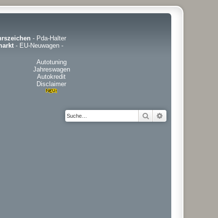
hrszeichen
-
Pda-Halter
arkt
-
EU-Neuwagen
-
Autotuning
Jahreswagen
Autokredit
Disclaimer
Suche
Erweiterte Suche