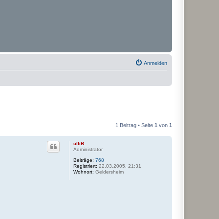
Anmelden
1 Beitrag • Seite
1
von
1
ulliB
Administrator
Beiträge:
768
Registriert:
22.03.2005, 21:31
Wohnort:
Geldersheim