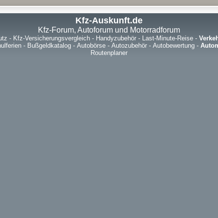
Kfz-Auskunft.de
Kfz-Forum, Autoforum und Motorradforum
utz
-
Kfz-Versicherungsvergleich
-
Handyzubehör
-
Last-Minute-Reise
-
Verke
ulferien
-
Bußgeldkatalog
-
Autobörse
-
Autozubehör
-
Autobewertung
-
Autom
Routenplaner