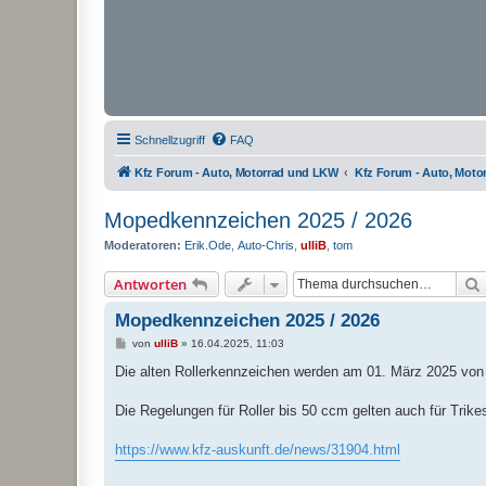
Schnellzugriff
FAQ
Kfz Forum - Auto, Motorrad und LKW
Kfz Forum - Auto, Mot
Mopedkennzeichen 2025 / 2026
Moderatoren:
Erik.Ode
,
Auto-Chris
,
ulliB
,
tom
Antworten
Mopedkennzeichen 2025 / 2026
B
von
ulliB
»
16.04.2025, 11:03
e
i
Die alten Rollerkennzeichen werden am 01. März 2025 von 
t
r
a
Die Regelungen für Roller bis 50 ccm gelten auch für Tri
g
https://www.kfz-auskunft.de/news/31904.html