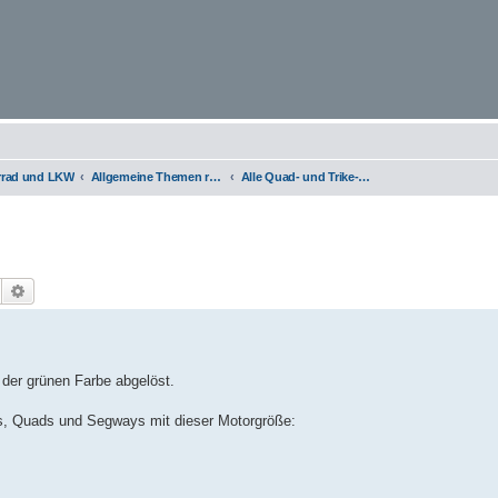
orrad und LKW
Allgemeine Themen rund um Motorräder, Trikes, Quads, ATVs, zweirädrige Kleinkrafträder, Mopedautos und Microcars
Alle Quad- und Trike-Hersteller, Lob & Kritik
Suche
Erweiterte Suche
der grünen Farbe abgelöst.
kes, Quads und Segways mit dieser Motorgröße: