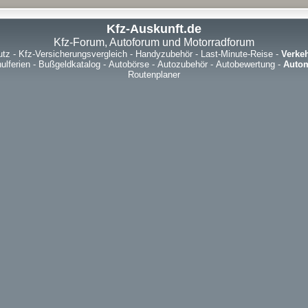
Kfz-Auskunft.de
Kfz-Forum, Autoforum und Motorradforum
utz
-
Kfz-Versicherungsvergleich
-
Handyzubehör
-
Last-Minute-Reise
-
Verke
ulferien
-
Bußgeldkatalog
-
Autobörse
-
Autozubehör
-
Autobewertung
-
Autom
Routenplaner