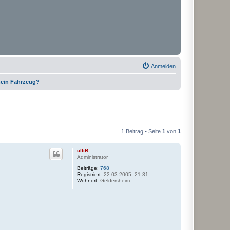
Anmelden
 mein Fahrzeug?
1 Beitrag • Seite
1
von
1
ulliB
Administrator
Beiträge:
768
Registriert:
22.03.2005, 21:31
Wohnort:
Geldersheim