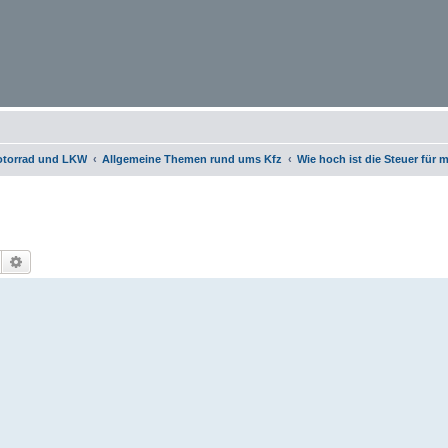
otorrad und LKW
Allgemeine Themen rund ums Kfz
Wie hoch ist die Steuer für
Suche
Erweiterte Suche