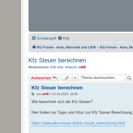
Schnellzugriff
FAQ
Kfz Forum - Auto, Motorrad und LKW
Kfz Forum - Auto, M
Kfz Steuer berechnen
Moderatoren:
Erik.Ode
,
Ambush
,
ulliB
Antworten
Kfz Steuer berechnen
B
von
ulliB
»
21.03.2025, 10:02
e
i
Wie berechnet sich die Kfz-Steuer?
t
r
a
Hier finden sie Tipps und Infos zur Kfz Steuer Berechnung:
g
https://www.pkw-steuer.de/kfz-steuer_berechnung.html