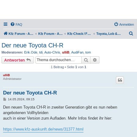
FAQ
Anmelden
S
Kfz Forum - Auto, Motorrad und LKW
Kfz Forum - Auto, Motorrad und LKW
Kfz-Check / Fahrzeugbewertung / Lob & Tadel / Berichte & Erfahrungen
Toyota, Lob & Kritik
u
Der neue Toyota CH-R
c
Moderatoren:
Erik.Ode
,
tdi
,
Auto-Chris
,
ulliB
,
AudiFan
,
tom
h
Suche
Erweiterte Suche
Antworten
e
1 Beitrag • Seite
1
von
1
ulliB
Administrator
Der neue Toyota CH-R
B
14.05.2024, 09:15
e
i
Den neuen Toyota CH-R in zweiter Generation gibt es nun neben
t
angebotenen Vollhybriden
r
a
auch in einer Version zum Aufladen. Mehr Infos findet ihr hier:
g
https://www.kfz-auskunft.de/news/31377.html