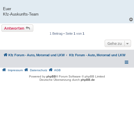
Euer
Kfz-Auskunfts-Team
Antworten
1 Beitrag • Seite
1
von
1
Gehe zu
Kfz Forum - Auto, Motorrad und LKW
Kfz Forum - Auto, Motorrad und LKW
Impressum
Datenschutz
AGB
Powered by
phpBB
® Forum Software © phpBB Limited
Deutsche Übersetzung durch
phpBB.de