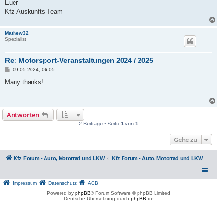
Euer
Kfz-Auskunfts-Team
Mathew32
Spezialist
Re: Motorsport-Veranstaltungen 2024 / 2025
B
09.05.2024, 06:05
e
i
Many thanks!
t
r
a
g
Antworten
2 Beiträge • Seite
1
von
1
Gehe zu
Kfz Forum - Auto, Motorrad und LKW
Kfz Forum - Auto, Motorrad und LKW
Impressum
Datenschutz
AGB
Powered by
phpBB
® Forum Software © phpBB Limited
Deutsche Übersetzung durch
phpBB.de