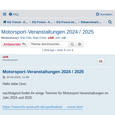
FAQ
Anmelden
S
Kfz Forum - Auto, Motorrad und LKW
Kfz Forum - Auto, Motorrad und LKW
Kfz-Forum intern
Bekanntmachungen, Anregungen & Wünsche
u
Motorsport-Veranstaltungen 2024 / 2025
c
Moderatoren:
Erik.Ode
,
Auto-Chris
,
ulliB
,
tom
,
willi
h
Suche
Erweiterte Suche
Antworten
e
2 Beiträge • Seite
1
von
1
ulliB
Administrator
Motorsport-Veranstaltungen 2024 / 2025
B
22.04.2024, 11:36
e
i
Hallo liebe User,
t
r
a
nachfolgend findet ihr einige Termine für Motorsport-Veranstaltungen im
g
Jahr 2024 und 2025:
https://www.kfz-auskunft.de/sportkalend ... rmine.html