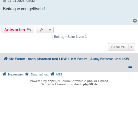
B
11.04.2024, 08:32
e
i
Beitrag wurde gelöscht!
t
r
a
g
Antworten
1 Beitrag • Seite
1
von
1
Gehe zu
Kfz Forum - Auto, Motorrad und LKW
Kfz Forum - Auto, Motorrad und LKW
Impressum
Datenschutz
AGB
Powered by
phpBB
® Forum Software © phpBB Limited
Deutsche Übersetzung durch
phpBB.de