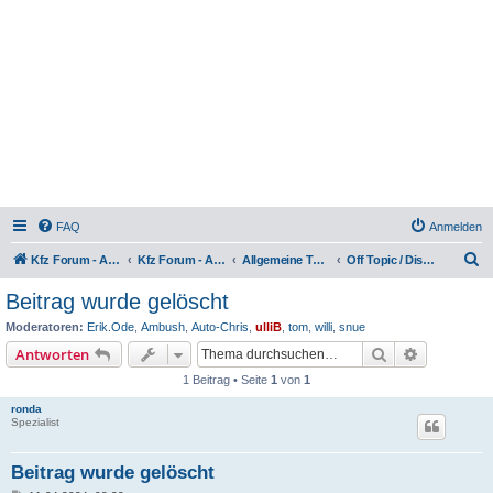
FAQ
Anmelden
S
Kfz Forum - Auto, Motorrad und LKW
Kfz Forum - Auto, Motorrad und LKW
Allgemeine Themen rund ums Kfz
Off Topic / Diskussion
u
Beitrag wurde gelöscht
c
Moderatoren:
Erik.Ode
,
Ambush
,
Auto-Chris
,
ulliB
,
tom
,
willi
,
snue
h
Suche
Erweiterte
Antworten
e
1 Beitrag • Seite
1
von
1
ronda
Spezialist
Beitrag wurde gelöscht