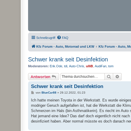
Schnellzugriff
FAQ
Kfz Forum - Auto, Motorrad und LKW
Kfz Forum - Auto, M
Schwer krank seit Desinfektion
Moderatoren:
Erik.Ode
,
tdi
,
Auto-Chris
,
ulliB
,
AudiFan
,
tom
Suche
Erweit
Antworten
Schwer krank seit Desinfektion
B
von
BlueCar88
»
29.12.2022, 01:23
e
i
Ich hatte meinen Toyota in der Werkstatt. Es wurde einige
t
modriger Geruch aufgefallen ist, hat die Werkstatt die Klim
r
a
Schmerzen im Hals (bin Asthmatikerin). Es riecht im Auto
g
Hat jemand eine Idee? Das darf doch eigentlich nicht nach ei
desinfiziert haben. Aber normal müsste es doch danach neut