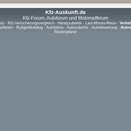
Kfz-Auskunft.de
Kfz-Forum, Autoforum und Motorradforum
utz
-
Kfz-Versicherungsvergleich
-
Handyzubehör
-
Last-Minute-Reise
-
Verke
ulferien
-
Bußgeldkatalog
-
Autobörse
-
Autozubehör
-
Autobewertung
-
Autom
Routenplaner