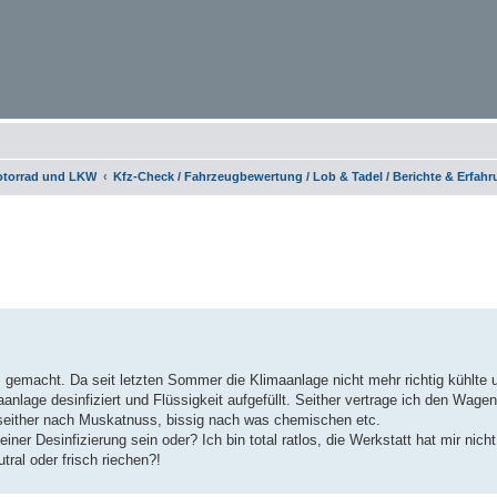
otorrad und LKW
Kfz-Check / Fahrzeugbewertung / Lob & Tadel / Berichte & Erfah
erte Suche
s gemacht. Da seit letzten Sommer die Klimaanlage nicht mehr richtig kühlte 
aanlage desinfiziert und Flüssigkeit aufgefüllt. Seither vertrage ich den Wage
 seither nach Muskatnuss, bissig nach was chemischen etc.
ner Desinfizierung sein oder? Ich bin total ratlos, die Werkstatt hat mir nicht
ral oder frisch riechen?!