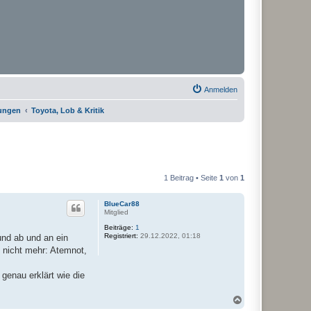
Anmelden
rungen
Toyota, Lob & Kritik
1 Beitrag • Seite
1
von
1
BlueCar88
Mitglied
Beiträge:
1
Registriert:
29.12.2022, 01:18
und ab und an ein
n nicht mehr: Atemnot,
 genau erklärt wie die
N
a