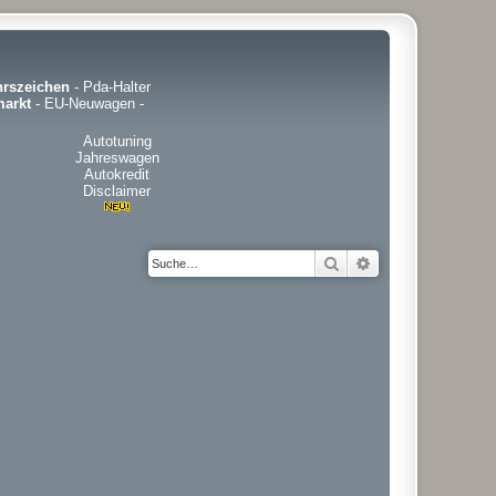
hrszeichen
-
Pda-Halter
arkt
-
EU-Neuwagen
-
Autotuning
Jahreswagen
Autokredit
Disclaimer
Suche
Erweiterte Suche