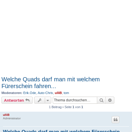
Welche Quads darf man mit welchem
Fürerschein fahren...
Moderatoren:
Erik.Ode
,
Auto-Chris
,
ulliB
,
tom
Suche
Erweiterte
Antworten
1 Beitrag • Seite
1
von
1
ulliB
Administrator
Welche Quads darf man mit welchem Fürerschein