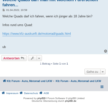
fahren...
B
01.04.2022, 10:59
e
i
Welche Quads darf ich fahren, wenn ich jünger als 18 Jahre bin?
t
r
a
Infos rund ums Quad:
g
https://www.kfz-auskunft.de/motorrad/quads.html
ub
Antworten
1 Beitrag • Seite
1
von
1
Gehe zu
Kfz Forum - Auto, Motorrad und LKW
Kfz Forum - Auto, Motorrad und LKW
Impressum
Datenschutz
AGB
Powered by
phpBB
® Forum Software © phpBB Limited
Deutsche Übersetzung durch
phpBB.de