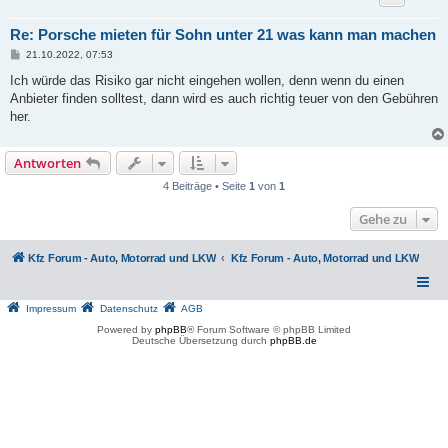
Re: Porsche mieten für Sohn unter 21 was kann man machen
B
21.10.2022, 07:53
e
i
Ich würde das Risiko gar nicht eingehen wollen, denn wenn du einen
t
Anbieter finden solltest, dann wird es auch richtig teuer von den Gebühren
r
a
her.
g
Antworten
4 Beiträge • Seite
1
von
1
Gehe zu
Kfz Forum - Auto, Motorrad und LKW
Kfz Forum - Auto, Motorrad und LKW
Impressum
Datenschutz
AGB
Powered by
phpBB
® Forum Software © phpBB Limited
Deutsche Übersetzung durch
phpBB.de