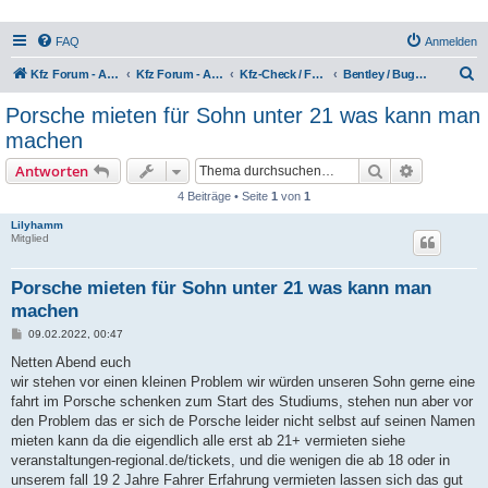
FAQ
Anmelden
S
Kfz Forum - Auto, Motorrad und LKW
Kfz Forum - Auto, Motorrad und LKW
Kfz-Check / Fahrzeugbewertung / Lob & Tadel / Berichte & Erfahrungen
Bentley / Bugatti / Porsche, Lob & Kritik
u
Porsche mieten für Sohn unter 21 was kann man
c
machen
h
Suche
Erweiterte
Antworten
e
4 Beiträge • Seite
1
von
1
Lilyhamm
Mitglied
Porsche mieten für Sohn unter 21 was kann man
machen
B
09.02.2022, 00:47
e
i
Netten Abend euch
t
wir stehen vor einen kleinen Problem wir würden unseren Sohn gerne eine
r
a
fahrt im Porsche schenken zum Start des Studiums, stehen nun aber vor
g
den Problem das er sich de Porsche leider nicht selbst auf seinen Namen
mieten kann da die eigendlich alle erst ab 21+ vermieten siehe
veranstaltungen-regional.de/tickets, und die wenigen die ab 18 oder in
unserem fall 19 2 Jahre Fahrer Erfahrung vermieten lassen sich das gut