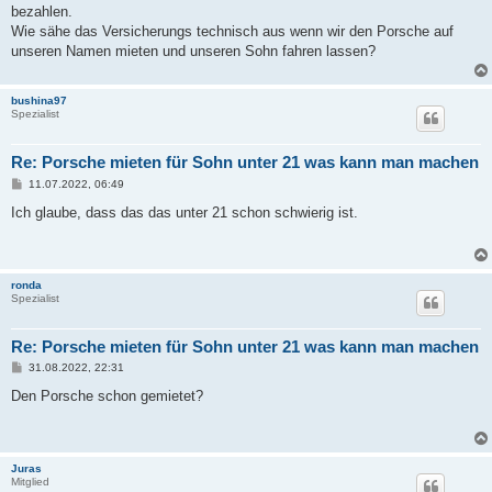
bezahlen.
Wie sähe das Versicherungs technisch aus wenn wir den Porsche auf
unseren Namen mieten und unseren Sohn fahren lassen?
bushina97
Spezialist
Re: Porsche mieten für Sohn unter 21 was kann man machen
B
11.07.2022, 06:49
e
i
Ich glaube, dass das das unter 21 schon schwierig ist.
t
r
a
g
ronda
Spezialist
Re: Porsche mieten für Sohn unter 21 was kann man machen
B
31.08.2022, 22:31
e
i
Den Porsche schon gemietet?
t
r
a
g
Juras
Mitglied