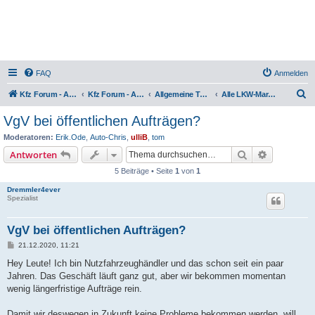
FAQ
Anmelden
S
Kfz Forum - Auto, Motorrad und LKW
Kfz Forum - Auto, Motorrad und LKW
Allgemeine Themen rund um LKW, Zugmaschinen, Anhänger, Kleintransporter, Nutzfahrzeuge und Sattelschlepper
Alle LKW-Marken, Lob & Kritik
u
VgV bei öffentlichen Aufträgen?
c
Moderatoren:
Erik.Ode
,
Auto-Chris
,
ulliB
,
tom
h
Suche
Erweiterte
Antworten
e
5 Beiträge • Seite
1
von
1
Dremmler4ever
Spezialist
VgV bei öffentlichen Aufträgen?
B
21.12.2020, 11:21
e
i
Hey Leute! Ich bin Nutzfahrzeughändler und das schon seit ein paar
t
Jahren. Das Geschäft läuft ganz gut, aber wir bekommen momentan
r
a
wenig längerfristige Aufträge rein.
g
Damit wir deswegen in Zukunft keine Probleme bekommen werden, will