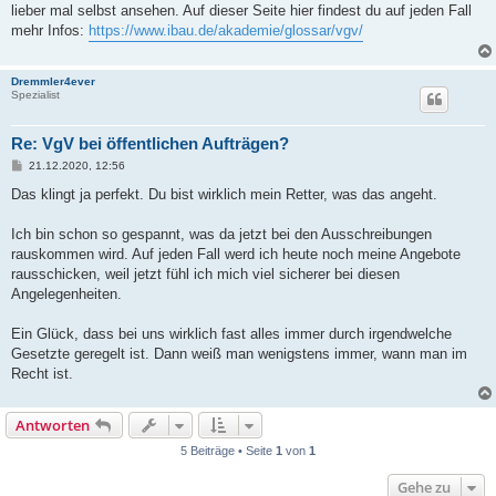
lieber mal selbst ansehen. Auf dieser Seite hier findest du auf jeden Fall
mehr Infos:
https://www.ibau.de/akademie/glossar/vgv/
Dremmler4ever
Spezialist
Re: VgV bei öffentlichen Aufträgen?
B
21.12.2020, 12:56
e
i
Das klingt ja perfekt. Du bist wirklich mein Retter, was das angeht.
t
r
a
Ich bin schon so gespannt, was da jetzt bei den Ausschreibungen
g
rauskommen wird. Auf jeden Fall werd ich heute noch meine Angebote
rausschicken, weil jetzt fühl ich mich viel sicherer bei diesen
Angelegenheiten.
Ein Glück, dass bei uns wirklich fast alles immer durch irgendwelche
Gesetzte geregelt ist. Dann weiß man wenigstens immer, wann man im
Recht ist.
Antworten
5 Beiträge • Seite
1
von
1
Gehe zu