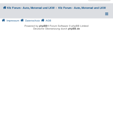
Kfz Forum - Auto, Motorrad und LKW
Kfz Forum - Auto, Motorrad und LKW
Impressum
Datenschutz
AGB
Powered by
phpBB
® Forum Software © phpBB Limited
Deutsche Übersetzung durch
phpBB.de