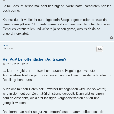
e
i
Ja toll, das ist schon mal sehr beruhigend. Vorteilhafte Paragrafen hab ich
t
doch gerne.
r
a
g
Kannst du mir vielleicht auch irgendein Beispiel geben oder so, was da
genau geregelt wird? Ich finds immer sehr schwer, mir darunter dann was
Genaues vorzustellen und wüsste ja schon gerne, was mich da so
ungefähr erwartet.
petri
Spezialist
Re: VgV bei öffentlichen Aufträgen?
B
21.12.2020, 12:31
e
i
Ja klar! Es gibt zum Beispiel umfassende Regelungen, wie die
t
Auftragsbeschreibungen zu verfassen sind und was man da nicht alles für
r
a
Details geben muss.
g
Auch wie mit den Daten der Bewerber umgegangen wird und so weiter,
wird in der heutigen Zeit natürlich streng geregelt. Dann gibt es einen
ganzen Abschnitt, wo die zulässigen Vergabeverfahren erklärt und
geregelt werden.
Das kann man nicht so gut zusammenfassen, darum solltest dus dir