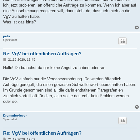
ich jetzt probieren, an öffentliche Aufträge zu kommen. Wenn ich aber auf
eine Ausschreibung reagieren will, dann steht da, dass ich mich an die
VgV zu halten habe.
Was ist das bitte?
petri
Spezialist
Re: VgV bei öffentlichen Aufträgen?
B
21.12.2020, 11:45
e
i
Hallo! Du brauchst da gar keine Angst zu haben oder so.
t
r
a
Die VgV einfach nur die Vergabeverordnung. Da werden öffentlich
g
Aufträge geregelt, die einen gewissen Schwellenwert überschritten haben.
Im Grunde genommen sind all die darin enthaltenen Paragrafen eh
ziemlich vorteilhaft für dich, also sollte das echt kein Problem werden
oder so.
Dremmler4ever
Spezialist
Re: VgV bei öffentlichen Aufträgen?
B
21.12.2020, 12:09