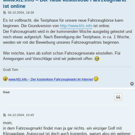
ist online
B
30.10.2004, 18:39
e
i
Es ist vollbracht, die Testphase für unsere neue Fahrzeugbörse kann
t
beginnen. Die Grundversion von
http://www.kfz.info
ist online.
r
a
Der Fahrzeugmarkt wird in der kommenden Woche ausgiebig getestet und
g
noch etwas aufgestylt. Nach Beendigung der Testphase, in ca. 1 Woche,
werden wir mit der Bewerbung unseres Fahrzeugmarktes beginnen.
Wer möchte, kann ab sofort schon Fahrzeuginserate einstellen. Für
Anregungen und Vorschläge sind wir jederzeit offen.
Gruß Tom
www.Kfz.info – Der kostenlose Fahrzeugmarkt im Internet
Gast
B
04.12.2004, 10:45
e
i
moin,
t
in dem Fahrzeugmarkt findet man ja gar nichts. ein einziger Golf mit
r
a
Klimaanlage. Autoscout ist doch auch kostenlos, warum also ein weiterer