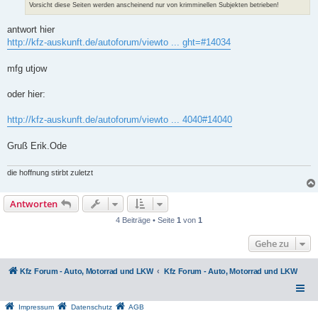
a
Vorsicht diese Seiten werden anscheinend nur von krimminellen Subjekten betrieben!
g
antwort hier
http://kfz-auskunft.de/autoforum/viewto ... ght=#14034
mfg utjow
oder hier:
http://kfz-auskunft.de/autoforum/viewto ... 4040#14040
Gruß Erik.Ode
die hoffnung stirbt zuletzt
Antworten
4 Beiträge • Seite
1
von
1
Gehe zu
Kfz Forum - Auto, Motorrad und LKW
Kfz Forum - Auto, Motorrad und LKW
Impressum
Datenschutz
AGB