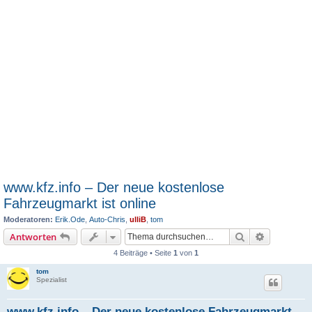
www.kfz.info – Der neue kostenlose
Fahrzeugmarkt ist online
Moderatoren:
Erik.Ode
,
Auto-Chris
,
ulliB
,
tom
Suche
Erweiterte
Antworten
4 Beiträge • Seite
1
von
1
tom
Spezialist
www.kfz.info – Der neue kostenlose Fahrzeugmarkt