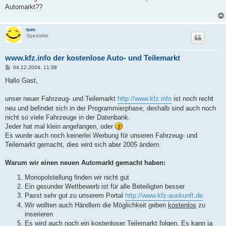
g
Automarkt??
tom
Spezialist
www.kfz.info der kostenlose Auto- und Teilemarkt
B
04.12.2004, 11:38
e
i
Hallo Gast,
t
r
a
unser neuer Fahrzeug- und Teilemarkt
http://www.kfz.info
ist noch recht
g
neu und befindet sich in der Programmierphase, deshalb sind auch noch
nicht so viele Fahrzeuge in der Datenbank.
Jeder hat mal klein angefangen, oder
Es wurde auch noch keinerlei Werbung für unseren Fahrzeug- und
Teilemarkt gemacht, dies wird sich aber 2005 ändern.
Warum wir einen neuen Automarkt gemacht haben:
Monopolstellung finden wir nicht gut
Ein gesunder Wettbewerb ist für alle Beteiligten besser
Passt sehr gut zu unserem Portal
http://www.kfz-auskunft.de
Wir wollten auch Händlern die Möglichkeit geben
kostenlos
zu
inserieren
Es wird auch noch ein kostenloser Teilemarkt folgen. Es kann ja