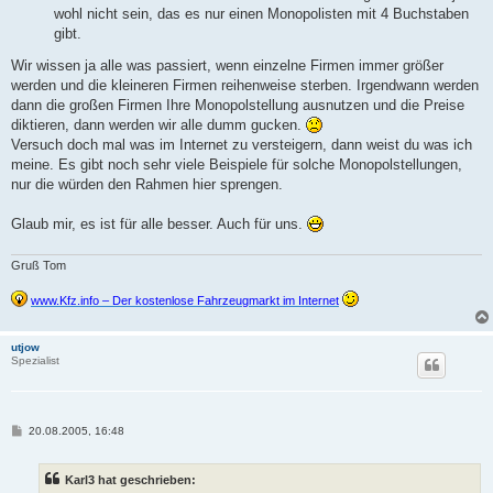
wohl nicht sein, das es nur einen Monopolisten mit 4 Buchstaben
gibt.
Wir wissen ja alle was passiert, wenn einzelne Firmen immer größer
werden und die kleineren Firmen reihenweise sterben. Irgendwann werden
dann die großen Firmen Ihre Monopolstellung ausnutzen und die Preise
diktieren, dann werden wir alle dumm gucken.
Versuch doch mal was im Internet zu versteigern, dann weist du was ich
meine. Es gibt noch sehr viele Beispiele für solche Monopolstellungen,
nur die würden den Rahmen hier sprengen.
Glaub mir, es ist für alle besser. Auch für uns.
Gruß Tom
www.Kfz.info – Der kostenlose Fahrzeugmarkt im Internet
utjow
Spezialist
B
20.08.2005, 16:48
e
i
t
Karl3 hat geschrieben:
r