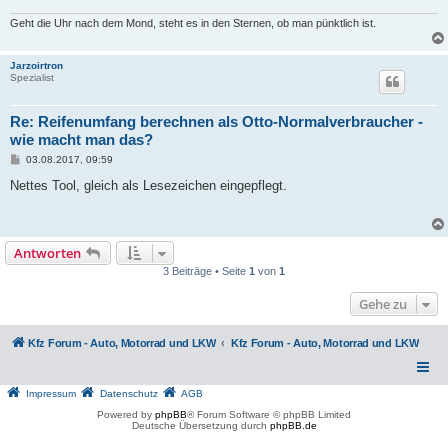
Geht die Uhr nach dem Mond, steht es in den Sternen, ob man pünktlich ist.
Jarzoirtron
Spezialist
Re: Reifenumfang berechnen als Otto-Normalverbraucher -
wie macht man das?
B
03.08.2017, 09:59
e
i
Nettes Tool, gleich als Lesezeichen eingepflegt.
t
r
a
g
Antworten
3 Beiträge • Seite
1
von
1
Gehe zu
Kfz Forum - Auto, Motorrad und LKW
Kfz Forum - Auto, Motorrad und LKW
Impressum
Datenschutz
AGB
Powered by
phpBB
® Forum Software © phpBB Limited
Deutsche Übersetzung durch
phpBB.de