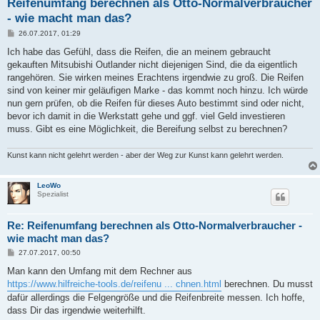
Reifenumfang berechnen als Otto-Normalverbraucher
- wie macht man das?
B
26.07.2017, 01:29
e
i
Ich habe das Gefühl, dass die Reifen, die an meinem gebraucht
t
gekauften Mitsubishi Outlander nicht diejenigen Sind, die da eigentlich
r
a
rangehören. Sie wirken meines Erachtens irgendwie zu groß. Die Reifen
g
sind von keiner mir geläufigen Marke - das kommt noch hinzu. Ich würde
nun gern prüfen, ob die Reifen für dieses Auto bestimmt sind oder nicht,
bevor ich damit in die Werkstatt gehe und ggf. viel Geld investieren
muss. Gibt es eine Möglichkeit, die Bereifung selbst zu berechnen?
Kunst kann nicht gelehrt werden - aber der Weg zur Kunst kann gelehrt werden.
LeoWo
Spezialist
Re: Reifenumfang berechnen als Otto-Normalverbraucher -
wie macht man das?
B
27.07.2017, 00:50
e
i
Man kann den Umfang mit dem Rechner aus
t
https://www.hilfreiche-tools.de/reifenu ... chnen.html
berechnen. Du musst
r
a
dafür allerdings die Felgengröße und die Reifenbreite messen. Ich hoffe,
g
dass Dir das irgendwie weiterhilft.