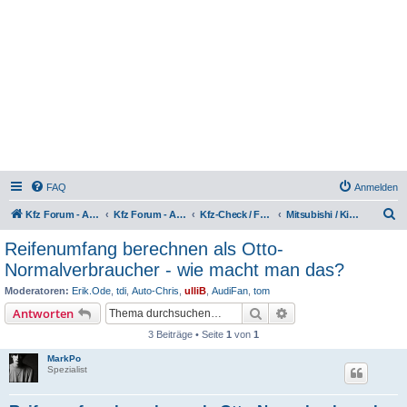
FAQ
Anmelden
S
Kfz Forum - Auto, Motorrad und LKW
Kfz Forum - Auto, Motorrad und LKW
Kfz-Check / Fahrzeugbewertung / Lob & Tadel / Berichte & Erfahrungen
Mitsubishi / Kia, Lob & Kritik
u
Reifenumfang berechnen als Otto-
c
Normalverbraucher - wie macht man das?
h
Moderatoren:
Erik.Ode
,
tdi
,
Auto-Chris
,
ulliB
,
AudiFan
,
tom
e
Suche
Erweiterte Suche
Antworten
3 Beiträge • Seite
1
von
1
MarkPo
Spezialist