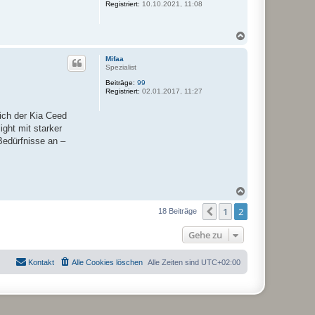
Registriert:
10.10.2021, 11:08
e
n
N
a
c
Mifaa
h
Spezialist
o
Beiträge:
99
b
Registriert:
02.01.2017, 11:27
e
n
ich der Kia Ceed
ight mit starker
Bedürfnisse an –
N
a
1
2
c
Vorherige
18 Beiträge
h
o
Gehe zu
b
e
n
Kontakt
Alle Cookies löschen
Alle Zeiten sind
UTC+02:00