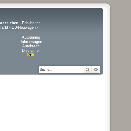
hrszeichen
-
Pda-Halter
arkt
-
EU-Neuwagen
-
Autotuning
Jahreswagen
Autokredit
Disclaimer
Suche
Erweiterte Suche