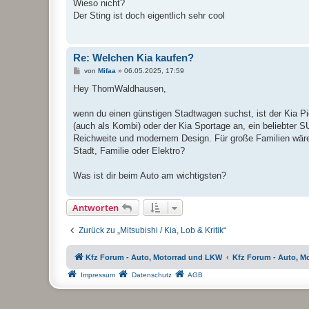
i
Wieso nicht?
t
Der Sting ist doch eigentlich sehr cool
r
a
g
Re: Welchen Kia kaufen?
B
von
Mifaa
»
06.05.2025, 17:59
e
i
Hey ThomWaldhausen,
t
r
a
wenn du einen günstigen Stadtwagen suchst, ist der Kia Pi
g
(auch als Kombi) oder der Kia Sportage an, ein beliebter SU
Reichweite und modernem Design. Für große Familien wäre 
Stadt, Familie oder Elektro?
Was ist dir beim Auto am wichtigsten?
Antworten
Zurück zu „Mitsubishi / Kia, Lob & Kritik“
Kfz Forum - Auto, Motorrad und LKW
Kfz Forum - Auto, M
Impressum
Datenschutz
AGB