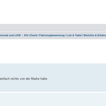
otorrad und LKW
Kfz-Check / Fahrzeugbewertung / Lob & Tadel / Berichte & Erfah
erte Suche
 einfach nichts von der Marke halte.