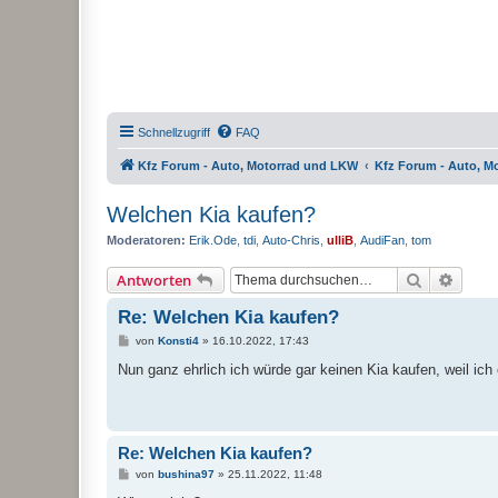
Schnellzugriff
FAQ
Kfz Forum - Auto, Motorrad und LKW
Kfz Forum - Auto, M
Welchen Kia kaufen?
Moderatoren:
Erik.Ode
,
tdi
,
Auto-Chris
,
ulliB
,
AudiFan
,
tom
Suche
Erweit
Antworten
Re: Welchen Kia kaufen?
B
von
Konsti4
»
16.10.2022, 17:43
e
i
Nun ganz ehrlich ich würde gar keinen Kia kaufen, weil ich
t
r
a
g
Re: Welchen Kia kaufen?
B
von
bushina97
»
25.11.2022, 11:48
e