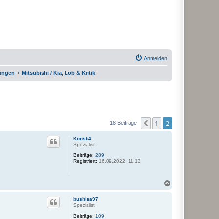
Anmelden
rungen
Mitsubishi / Kia, Lob & Kritik
1
2
Vorherige
18 Beiträge
Konsti4
Spezialist
Beiträge:
289
Registriert:
16.09.2022, 11:13
N
a
c
bushina97
h
Spezialist
o
Beiträge:
109
b