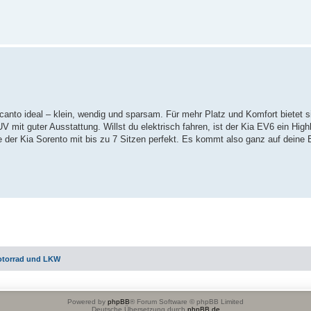
canto ideal – klein, wendig und sparsam. Für mehr Platz und Komfort bietet s
V mit guter Ausstattung. Willst du elektrisch fahren, ist der Kia EV6 ein Highl
der Kia Sorento mit bis zu 7 Sitzen perfekt. Es kommt also ganz auf deine 
otorrad und LKW
Powered by
phpBB
® Forum Software © phpBB Limited
Deutsche Übersetzung durch
phpBB.de