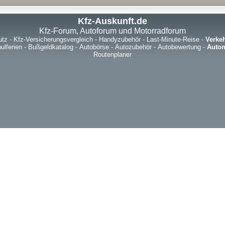
Kfz-Auskunft.de
Kfz-Forum, Autoforum und Motorradforum
utz
-
Kfz-Versicherungsvergleich
-
Handyzubehör
-
Last-Minute-Reise
-
Verke
ulferien
-
Bußgeldkatalog
-
Autobörse
-
Autozubehör
-
Autobewertung
-
Autom
Routenplaner