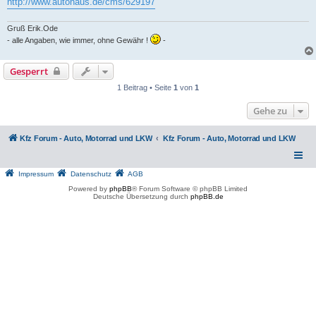
http://www.autohaus.de/cms/629197
Gruß Erik.Ode
- alle Angaben, wie immer, ohne Gewähr !
-
Gesperrt
1 Beitrag • Seite
1
von
1
Gehe zu
Kfz Forum - Auto, Motorrad und LKW
Kfz Forum - Auto, Motorrad und LKW
Impressum
Datenschutz
AGB
Powered by
phpBB
® Forum Software © phpBB Limited
Deutsche Übersetzung durch
phpBB.de