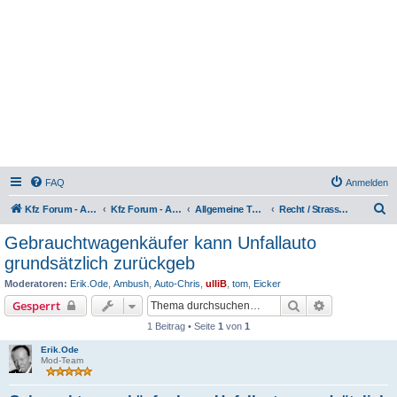
FAQ
Anmelden
S
Kfz Forum - Auto, Motorrad und LKW
Kfz Forum - Auto, Motorrad und LKW
Allgemeine Themen rund ums Kfz
Recht / Strassenverkehr / MPU
u
Gebrauchtwagenkäufer kann Unfallauto
c
grundsätzlich zurückgeb
h
Moderatoren:
Erik.Ode
,
Ambush
,
Auto-Chris
,
ulliB
,
tom
,
Eicker
e
Suche
Erweiterte S
Gesperrt
1 Beitrag • Seite
1
von
1
Erik.Ode
Mod-Team