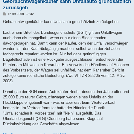
Gebrauchtwagenkäufer kann Unfallauto grundsätzlich
zurückgeb
B
15.09.2008, 23:32
e
i
Gebrauchtwagenkäufer kann Unfallauto grundsätzlich zurückgeben
t
r
a
Laut einem Urteil des Bundesgerichtshofs (BGH) gilt ein Unfallwagen
g
auch dann als mangelhaft, wenn er nur einen Blechschaden
davongetragen hat. Damit kann der Käufer, dem der Unfall verschwiegen
worden ist, den Kauf rückgängig machen, selbst wenn der Schaden
fachgerecht repariert worden ist. Nur bei ganz geringfügigen
Bagatellschäden ist eine Rückgabe ausgeschlossen, entschieden die
Richter am Mittwoch in Karsruhe. Ein Verweis des Händlers auf Angaben
des Vorbesitzers, der Wagen sei unfallfrei, hat dem Karlsruher Gericht
zufolge keine rechtliche Bedeutung. (Az: VIII ZR 253/05 vom 12. März
2008)
Damit gab der BGH einem Autokäufer Recht, dessen drei Jahre alter und
25.000 Euro teurer Gebrauchtwagen wegen eines Unfalls an der
Heckklappe eingebeult war - was er aber erst beim Weiterverkauf
bemerkte. Im Vertragsformular hatte der Händler die Rubrik
"Unfallschäden lt. Vorbesitzer" mit "Nein" ausgefüllt. Das
Oberlandesgericht (OLG) Oldenburg hatte seine Klage auf
Rückabwicklung des Geschäfts abgewiesen.