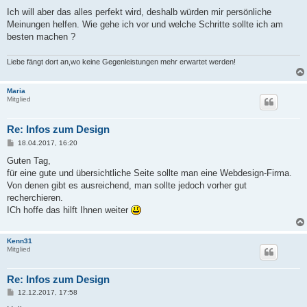
Ich will aber das alles perfekt wird, deshalb würden mir persönliche
Meinungen helfen. Wie gehe ich vor und welche Schritte sollte ich am
besten machen ?
Liebe fängt dort an,wo keine Gegenleistungen mehr erwartet werden!
Maria
Mitglied
Re: Infos zum Design
B
18.04.2017, 16:20
e
i
Guten Tag,
t
für eine gute und übersichtliche Seite sollte man eine Webdesign-Firma.
r
a
Von denen gibt es ausreichend, man sollte jedoch vorher gut
g
recherchieren.
ICh hoffe das hilft Ihnen weiter
Kenn31
Mitglied
Re: Infos zum Design
B
12.12.2017, 17:58
e