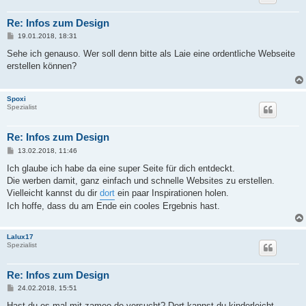
Re: Infos zum Design
B
19.01.2018, 18:31
e
i
Sehe ich genauso. Wer soll denn bitte als Laie eine ordentliche Webseite
t
erstellen können?
r
a
g
Spoxi
Spezialist
Re: Infos zum Design
B
13.02.2018, 11:46
e
i
Ich glaube ich habe da eine super Seite für dich entdeckt.
t
Die werben damit, ganz einfach und schnelle Websites zu erstellen.
r
a
Vielleicht kannst du dir
dort
ein paar Inspirationen holen.
g
Ich hoffe, dass du am Ende ein cooles Ergebnis hast.
Lalux17
Spezialist
Re: Infos zum Design
B
24.02.2018, 15:51
e
i
Hast du es mal mit zameo.de versucht? Dort kannst du kinderleicht