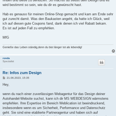
finden und diese zu benutzen. So machst du selbst dein Design und es
wird bestimmt so sein, wie du dir es gewünscht hast.
Hab es genauso für meinen Online-Shop gemacht und kam am Ende sehr
gut zurecht damit. Was den Baukasten angeht, da hatte ich Glück, weil
ich auf diesen gute Coupons fand, dank denen ich viel Rabatt bekam.
Es ist auf jeden Fall zu empfehlen.
MfG
Genieße das Leben ständig,denn du bist länger tot als lebendig!
ronda
Spezialist
Re: Infos zum Design
B
21.06.2023, 15:35
e
i
Hey,
t
r
a
wenn du nach einer zuverlässigen Webagentur für das Design deiner
g
Autohandel-Website suchst, kann ich dir MS WEBDESIGN wärmstens
empfehlen. Ihre Expertise im Bereich Weblication ist beeindruckend,
insbesondere wenn es um Sicherheit, Performance und Datenschutz
geht. Sie sind eine etablierte Partneragentur und haben sich auf