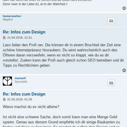
Denn »wer in der Liebe ist, ist in der Wahrheit.«
homerworker
Mitglied
Re: Infos zum Design
B
21.04.2018, 12:21
e
i
Lass lieber den Profi ran. Die können dir in einem Bruchteil der Zeit eine
t
schöne Internetpräsenz hinzaubern. Du wirst wahrscheinlich auch des
r
a
Öfteren daran verzweifeln, wenn es nicht so klappt, wie du es dir
g
vorstellst. Zudem kann der Profi auch gleich schon SEO betreiben und dir
Tipps zu Rechtlichem geben.
manuell
Spezialist
Re: Infos zum Design
B
01.05.2018, 01:28
e
i
Wieso machst du es nicht alleine?
t
r
a
Ist nicht eine schwere Sache, doch somit kann man eine Menge Geld
g
sparen. Genau aus diesem Grund empfehle ich dir einige Baukasten zu