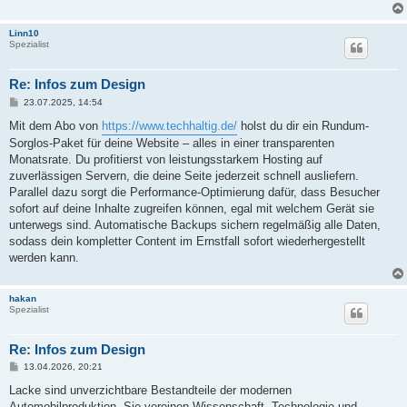
Linn10
Spezialist
Re: Infos zum Design
B
23.07.2025, 14:54
e
i
Mit dem Abo von
https://www.techhaltig.de/
holst du dir ein Rundum-
t
Sorglos-Paket für deine Website – alles in einer transparenten
r
a
Monatsrate. Du profitierst von leistungsstarkem Hosting auf
g
zuverlässigen Servern, die deine Seite jederzeit schnell ausliefern.
Parallel dazu sorgt die Performance-Optimierung dafür, dass Besucher
sofort auf deine Inhalte zugreifen können, egal mit welchem Gerät sie
unterwegs sind. Automatische Backups sichern regelmäßig alle Daten,
sodass dein kompletter Content im Ernstfall sofort wiederhergestellt
werden kann.
hakan
Spezialist
Re: Infos zum Design
B
13.04.2026, 20:21
e
i
Lacke sind unverzichtbare Bestandteile der modernen
t
Automobilproduktion. Sie vereinen Wissenschaft, Technologie und