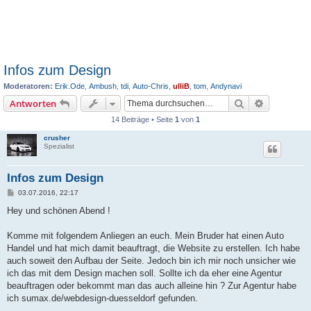
Infos zum Design
Moderatoren:
Erik.Ode
,
Ambush
,
tdi
,
Auto-Chris
,
ulliB
,
tom
,
Andynavi
Suche
Erweiterte
Antworten
14 Beiträge • Seite
1
von
1
crusher
Spezialist
Infos zum Design
B
03.07.2016, 22:17
e
i
Hey und schönen Abend !
t
r
a
Komme mit folgendem Anliegen an euch. Mein Bruder hat einen Auto
g
Handel und hat mich damit beauftragt, die Website zu erstellen. Ich habe
auch soweit den Aufbau der Seite. Jedoch bin ich mir noch unsicher wie
ich das mit dem Design machen soll. Sollte ich da eher eine Agentur
beauftragen oder bekommt man das auch alleine hin ? Zur Agentur habe
ich sumax.de/webdesign-duesseldorf gefunden.