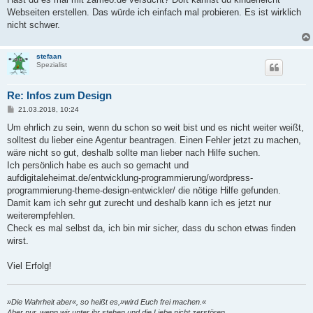
t
Webseiten erstellen. Das würde ich einfach mal probieren. Es ist wirklich
r
a
nicht schwer.
g
stefaan
Spezialist
Re: Infos zum Design
B
21.03.2018, 10:24
e
i
Um ehrlich zu sein, wenn du schon so weit bist und es nicht weiter weißt,
t
solltest du lieber eine Agentur beantragen. Einen Fehler jetzt zu machen,
r
a
wäre nicht so gut, deshalb sollte man lieber nach Hilfe suchen.
g
Ich persönlich habe es auch so gemacht und
aufdigitaleheimat.de/entwicklung-programmierung/wordpress-
programmierung-theme-design-entwickler/ die nötige Hilfe gefunden.
Damit kam ich sehr gut zurecht und deshalb kann ich es jetzt nur
weiterempfehlen.
Check es mal selbst da, ich bin mir sicher, dass du schon etwas finden
wirst.
Viel Erfolg!
»Die Wahrheit aber«, so heißt es,»wird Euch frei machen.«
Aber nur, wenn wir unter ihr stehen und die Liebe nicht zerstören.