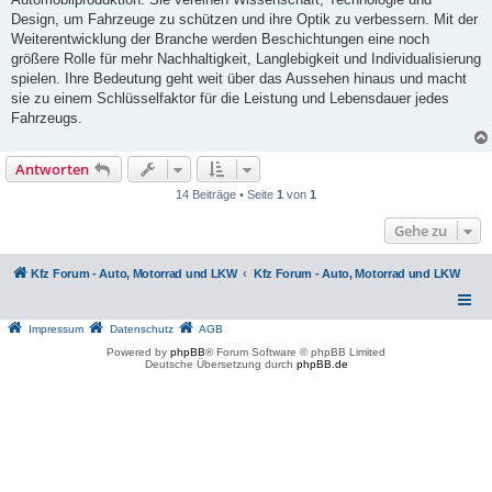
r
a
Design, um Fahrzeuge zu schützen und ihre Optik zu verbessern. Mit der
g
Weiterentwicklung der Branche werden Beschichtungen eine noch
größere Rolle für mehr Nachhaltigkeit, Langlebigkeit und Individualisierung
spielen. Ihre Bedeutung geht weit über das Aussehen hinaus und macht
sie zu einem Schlüsselfaktor für die Leistung und Lebensdauer jedes
Fahrzeugs.
Antworten
14 Beiträge • Seite
1
von
1
Gehe zu
Kfz Forum - Auto, Motorrad und LKW
Kfz Forum - Auto, Motorrad und LKW
Impressum
Datenschutz
AGB
Powered by
phpBB
® Forum Software © phpBB Limited
Deutsche Übersetzung durch
phpBB.de