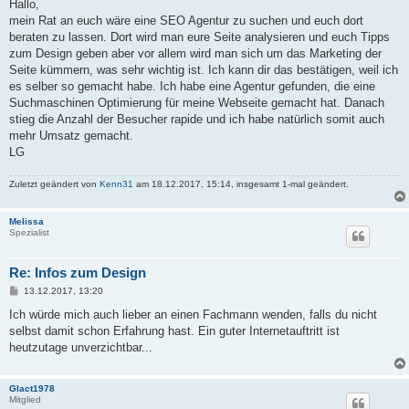
i
Hallo,
t
mein Rat an euch wäre eine SEO Agentur zu suchen und euch dort
r
a
beraten zu lassen. Dort wird man eure Seite analysieren und euch Tipps
g
zum Design geben aber vor allem wird man sich um das Marketing der
Seite kümmern, was sehr wichtig ist. Ich kann dir das bestätigen, weil ich
es selber so gemacht habe. Ich habe eine Agentur gefunden, die eine
Suchmaschinen Optimierung für meine Webseite gemacht hat. Danach
stieg die Anzahl der Besucher rapide und ich habe natürlich somit auch
mehr Umsatz gemacht.
LG
Zuletzt geändert von
Kenn31
am 18.12.2017, 15:14, insgesamt 1-mal geändert.
Melissa
Spezialist
Re: Infos zum Design
B
13.12.2017, 13:20
e
i
Ich würde mich auch lieber an einen Fachmann wenden, falls du nicht
t
selbst damit schon Erfahrung hast. Ein guter Internetauftritt ist
r
a
heutzutage unverzichtbar...
g
Glact1978
Mitglied