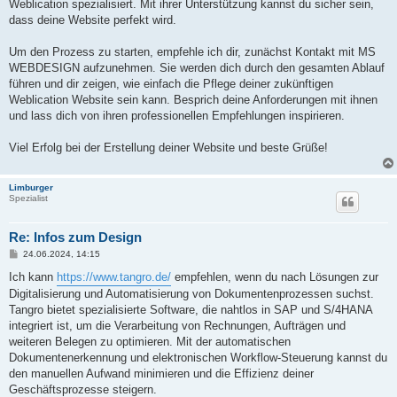
Weblication spezialisiert. Mit ihrer Unterstützung kannst du sicher sein,
dass deine Website perfekt wird.
Um den Prozess zu starten, empfehle ich dir, zunächst Kontakt mit MS
WEBDESIGN aufzunehmen. Sie werden dich durch den gesamten Ablauf
führen und dir zeigen, wie einfach die Pflege deiner zukünftigen
Weblication Website sein kann. Besprich deine Anforderungen mit ihnen
und lass dich von ihren professionellen Empfehlungen inspirieren.
Viel Erfolg bei der Erstellung deiner Website und beste Grüße!
Limburger
Spezialist
Re: Infos zum Design
B
24.06.2024, 14:15
e
i
Ich kann
https://www.tangro.de/
empfehlen, wenn du nach Lösungen zur
t
Digitalisierung und Automatisierung von Dokumentenprozessen suchst.
r
a
Tangro bietet spezialisierte Software, die nahtlos in SAP und S/4HANA
g
integriert ist, um die Verarbeitung von Rechnungen, Aufträgen und
weiteren Belegen zu optimieren. Mit der automatischen
Dokumentenerkennung und elektronischen Workflow-Steuerung kannst du
den manuellen Aufwand minimieren und die Effizienz deiner
Geschäftsprozesse steigern.