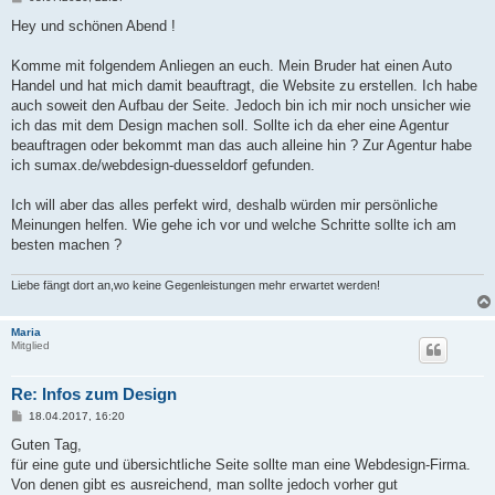
e
i
Hey und schönen Abend !
t
r
a
Komme mit folgendem Anliegen an euch. Mein Bruder hat einen Auto
g
Handel und hat mich damit beauftragt, die Website zu erstellen. Ich habe
auch soweit den Aufbau der Seite. Jedoch bin ich mir noch unsicher wie
ich das mit dem Design machen soll. Sollte ich da eher eine Agentur
beauftragen oder bekommt man das auch alleine hin ? Zur Agentur habe
ich sumax.de/webdesign-duesseldorf gefunden.
Ich will aber das alles perfekt wird, deshalb würden mir persönliche
Meinungen helfen. Wie gehe ich vor und welche Schritte sollte ich am
besten machen ?
Liebe fängt dort an,wo keine Gegenleistungen mehr erwartet werden!
Maria
Mitglied
Re: Infos zum Design
B
18.04.2017, 16:20
e
i
Guten Tag,
t
für eine gute und übersichtliche Seite sollte man eine Webdesign-Firma.
r
a
Von denen gibt es ausreichend, man sollte jedoch vorher gut
g