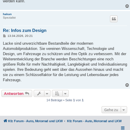
werden kann.
hakan
Spezialist
Re: Infos zum Design
B
13.04.2026, 20:21
e
i
Lacke sind unverzichtbare Bestandteile der modernen
t
Automobilproduktion. Sie vereinen Wissenschaft, Technologie und
r
a
Design, um Fahrzeuge zu schützen und ihre Optik zu verbessern. Mit der
g
Weiterentwicklung der Branche werden Beschichtungen eine noch
größere Rolle für mehr Nachhaltigkeit, Langlebigkeit und Individualisierung
spielen. Ihre Bedeutung geht weit über das Aussehen hinaus und macht
sie zu einem Schlüsselfaktor für die Leistung und Lebensdauer jedes
Fahrzeugs.
Antworten
14 Beiträge • Seite
1
von
1
Gehe zu
Kfz Forum - Auto, Motorrad und LKW
Kfz Forum - Auto, Motorrad und LKW