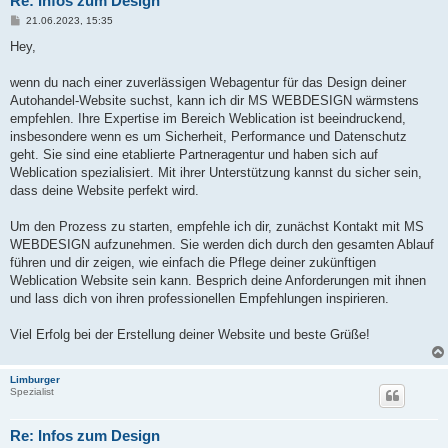
Re: Infos zum Design
B
21.06.2023, 15:35
e
i
Hey,
t
r
a
wenn du nach einer zuverlässigen Webagentur für das Design deiner
g
Autohandel-Website suchst, kann ich dir MS WEBDESIGN wärmstens
empfehlen. Ihre Expertise im Bereich Weblication ist beeindruckend,
insbesondere wenn es um Sicherheit, Performance und Datenschutz
geht. Sie sind eine etablierte Partneragentur und haben sich auf
Weblication spezialisiert. Mit ihrer Unterstützung kannst du sicher sein,
dass deine Website perfekt wird.
Um den Prozess zu starten, empfehle ich dir, zunächst Kontakt mit MS
WEBDESIGN aufzunehmen. Sie werden dich durch den gesamten Ablauf
führen und dir zeigen, wie einfach die Pflege deiner zukünftigen
Weblication Website sein kann. Besprich deine Anforderungen mit ihnen
und lass dich von ihren professionellen Empfehlungen inspirieren.
Viel Erfolg bei der Erstellung deiner Website und beste Grüße!
Limburger
Spezialist
Re: Infos zum Design