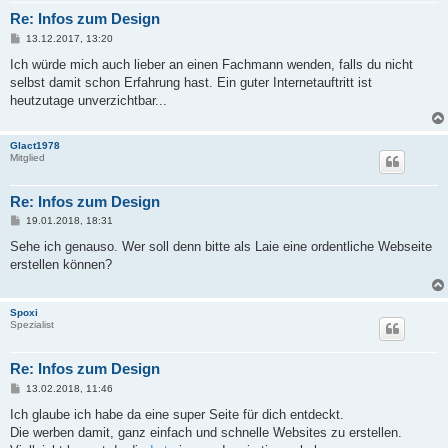
Re: Infos zum Design
B
13.12.2017, 13:20
e
i
Ich würde mich auch lieber an einen Fachmann wenden, falls du nicht
t
selbst damit schon Erfahrung hast. Ein guter Internetauftritt ist
r
a
heutzutage unverzichtbar...
g
Glact1978
Mitglied
Re: Infos zum Design
B
19.01.2018, 18:31
e
i
Sehe ich genauso. Wer soll denn bitte als Laie eine ordentliche Webseite
t
erstellen können?
r
a
g
Spoxi
Spezialist
Re: Infos zum Design
B
13.02.2018, 11:46
e
i
Ich glaube ich habe da eine super Seite für dich entdeckt.
t
Die werben damit, ganz einfach und schnelle Websites zu erstellen.
r
a