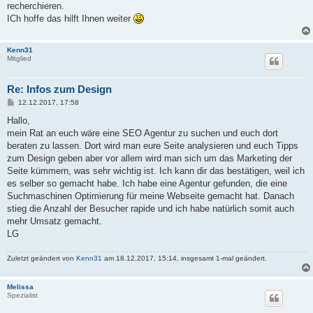
recherchieren.
ICh hoffe das hilft Ihnen weiter
Kenn31
Mitglied
Re: Infos zum Design
B
12.12.2017, 17:58
e
i
Hallo,
t
mein Rat an euch wäre eine SEO Agentur zu suchen und euch dort
r
a
beraten zu lassen. Dort wird man eure Seite analysieren und euch Tipps
g
zum Design geben aber vor allem wird man sich um das Marketing der
Seite kümmern, was sehr wichtig ist. Ich kann dir das bestätigen, weil ich
es selber so gemacht habe. Ich habe eine Agentur gefunden, die eine
Suchmaschinen Optimierung für meine Webseite gemacht hat. Danach
stieg die Anzahl der Besucher rapide und ich habe natürlich somit auch
mehr Umsatz gemacht.
LG
Zuletzt geändert von
Kenn31
am 18.12.2017, 15:14, insgesamt 1-mal geändert.
Melissa
Spezialist