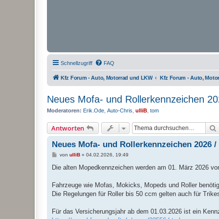
Schnellzugriff
FAQ
Kfz Forum - Auto, Motorrad und LKW
Kfz Forum - Auto, Mot
Neues Mofa- und Rollerkennzeichen 20
Moderatoren:
Erik.Ode
,
Auto-Chris
,
ulliB
,
tom
Antworten
Neues Mofa- und Rollerkennzeichen 2026 /
B
von
ulliB
»
04.02.2026, 19:49
e
i
Die alten Mopedkennzeichen werden am 01. März 2026 von
t
r
a
Fahrzeuge wie Mofas, Mokicks, Mopeds und Roller benötig
g
Die Regelungen für Roller bis 50 ccm gelten auch für Tri
Für das Versicherungsjahr ab dem 01.03.2026 ist ein Kennz