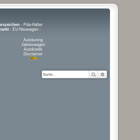
hrszeichen
-
Pda-Halter
arkt
-
EU-Neuwagen
-
Autotuning
Jahreswagen
Autokredit
Disclaimer
Suche
Erweiterte Suche