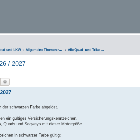
orrad und LKW
Allgemeine Themen rund um Motorräder, Trikes, Quads, ATVs, zweirädrige Kleinkrafträder, Mopedautos und Microcars
Alle Quad- und Trike-Hersteller, Lob & Kritik
26 / 2027
Suche
Erweiterte Suche
 2027
 der schwarzen Farbe abgelöst.
en ein gültiges Versicherungskennzeichen.
kes, Quads und Segways mit dieser Motorgröße.
eichen in schwarzer Farbe gültig: