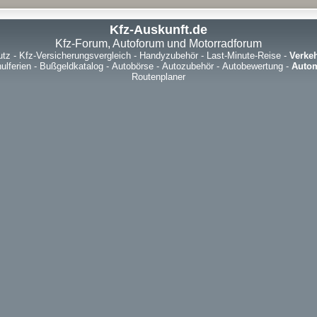
Kfz-Auskunft.de
Kfz-Forum, Autoforum und Motorradforum
utz
-
Kfz-Versicherungsvergleich
-
Handyzubehör
-
Last-Minute-Reise
-
Verke
ulferien
-
Bußgeldkatalog
-
Autobörse
-
Autozubehör
-
Autobewertung
-
Autom
Routenplaner