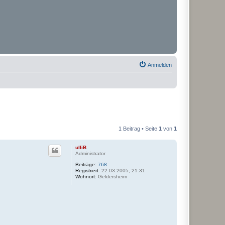
Anmelden
1 Beitrag • Seite
1
von
1
ulliB
Administrator
Beiträge:
768
Registriert:
22.03.2005, 21:31
Wohnort:
Geldersheim