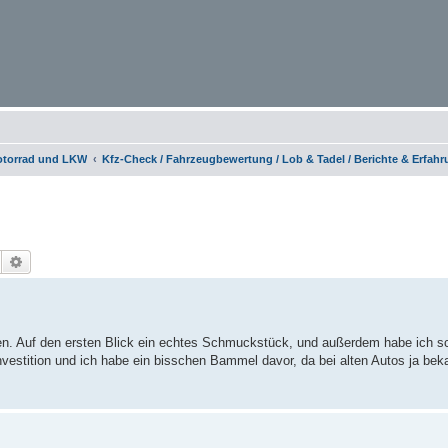
otorrad und LKW
Kfz-Check / Fahrzeugbewertung / Lob & Tadel / Berichte & Erfah
Suche
Erweiterte Suche
en. Auf den ersten Blick ein echtes Schmuckstück, und außerdem habe ich 
nvestition und ich habe ein bisschen Bammel davor, da bei alten Autos ja beka