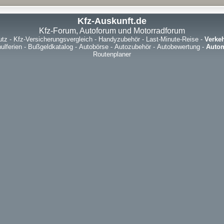
Kfz-Auskunft.de
Kfz-Forum, Autoforum und Motorradforum
utz
-
Kfz-Versicherungsvergleich
-
Handyzubehör
-
Last-Minute-Reise
-
Verke
ulferien
-
Bußgeldkatalog
-
Autobörse
-
Autozubehör
-
Autobewertung
-
Autom
Routenplaner