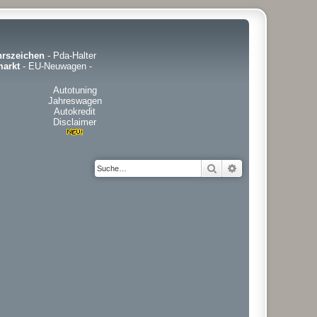
hrszeichen
-
Pda-Halter
arkt
-
EU-Neuwagen
-
Autotuning
Jahreswagen
Autokredit
Disclaimer
Suche
Erweiterte Suche