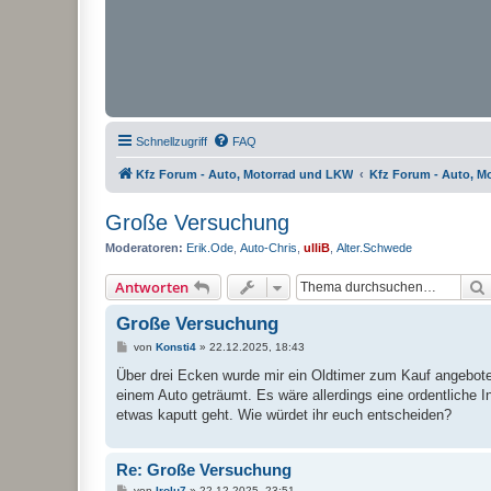
Schnellzugriff
FAQ
Kfz Forum - Auto, Motorrad und LKW
Kfz Forum - Auto, M
Große Versuchung
Moderatoren:
Erik.Ode
,
Auto-Chris
,
ulliB
,
Alter.Schwede
Antworten
Große Versuchung
B
von
Konsti4
»
22.12.2025, 18:43
e
i
Über drei Ecken wurde mir ein Oldtimer zum Kauf angebot
t
einem Auto geträumt. Es wäre allerdings eine ordentliche I
r
a
etwas kaputt geht. Wie würdet ihr euch entscheiden?
g
Re: Große Versuchung
B
von
Irolu7
»
22.12.2025, 23:51