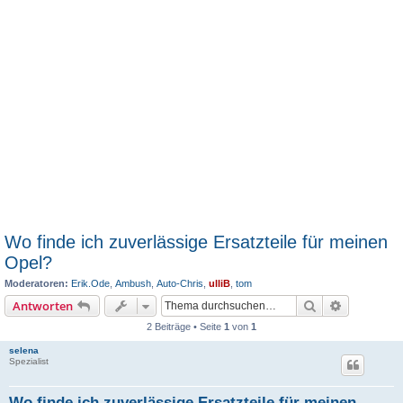
Wo finde ich zuverlässige Ersatzteile für meinen
Opel?
Moderatoren:
Erik.Ode
,
Ambush
,
Auto-Chris
,
ulliB
,
tom
Suche
Erweiterte
Antworten
2 Beiträge • Seite
1
von
1
selena
Spezialist
Wo finde ich zuverlässige Ersatzteile für meinen