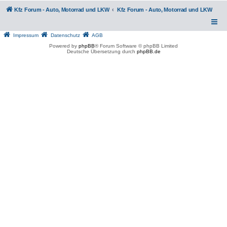
Kfz Forum - Auto, Motorrad und LKW
Kfz Forum - Auto, Motorrad und LKW
Impressum
Datenschutz
AGB
Powered by
phpBB
® Forum Software © phpBB Limited
Deutsche Übersetzung durch
phpBB.de