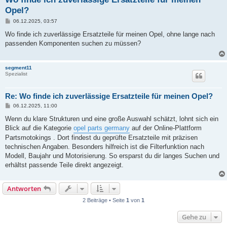
Opel?
B
06.12.2025, 03:57
e
i
Wo finde ich zuverlässige Ersatzteile für meinen Opel, ohne lange nach
t
passenden Komponenten suchen zu müssen?
r
a
g
segment11
Spezialist
Re: Wo finde ich zuverlässige Ersatzteile für meinen Opel?
B
06.12.2025, 11:00
e
i
Wenn du klare Strukturen und eine große Auswahl schätzt, lohnt sich ein
t
Blick auf die Kategorie
opel parts germany
auf der Online-Plattform
r
a
Partsmotokings . Dort findest du geprüfte Ersatzteile mit präzisen
g
technischen Angaben. Besonders hilfreich ist die Filterfunktion nach
Modell, Baujahr und Motorisierung. So ersparst du dir langes Suchen und
erhältst passende Teile direkt angezeigt.
Antworten
2 Beiträge • Seite
1
von
1
Gehe zu