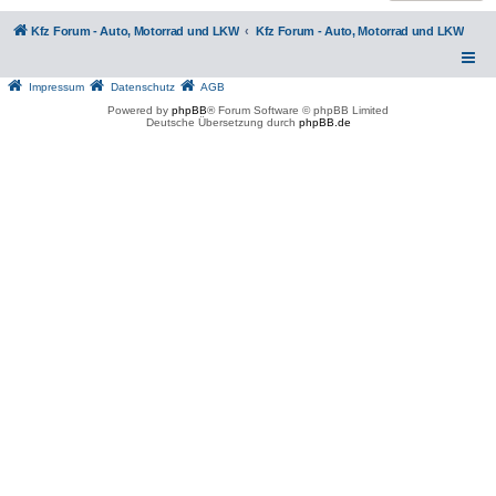
Kfz Forum - Auto, Motorrad und LKW
Kfz Forum - Auto, Motorrad und LKW
Impressum
Datenschutz
AGB
Powered by
phpBB
® Forum Software © phpBB Limited
Deutsche Übersetzung durch
phpBB.de