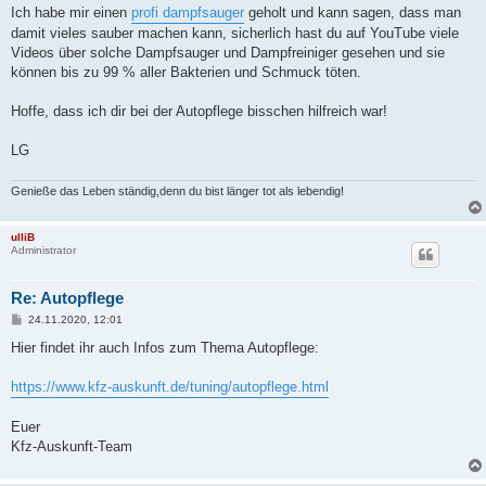
Ich habe mir einen
profi dampfsauger
geholt und kann sagen, dass man
damit vieles sauber machen kann, sicherlich hast du auf YouTube viele
Videos über solche Dampfsauger und Dampfreiniger gesehen und sie
können bis zu 99 % aller Bakterien und Schmuck töten.
Hoffe, dass ich dir bei der Autopflege bisschen hilfreich war!
LG
Genieße das Leben ständig,denn du bist länger tot als lebendig!
ulliB
Administrator
Re: Autopflege
B
24.11.2020, 12:01
e
i
Hier findet ihr auch Infos zum Thema Autopflege:
t
r
a
https://www.kfz-auskunft.de/tuning/autopflege.html
g
Euer
Kfz-Auskunft-Team