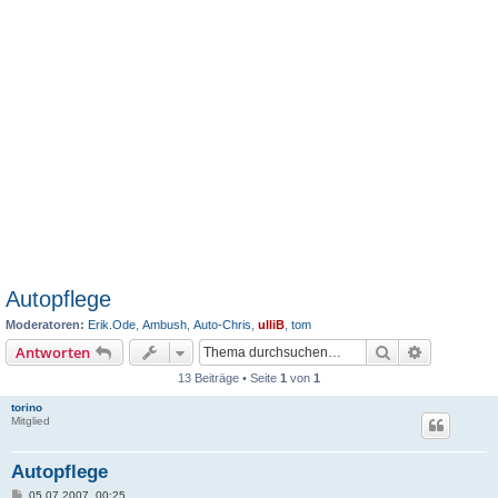
Autopflege
Moderatoren:
Erik.Ode
,
Ambush
,
Auto-Chris
,
ulliB
,
tom
Suche
Erweiterte
Antworten
13 Beiträge • Seite
1
von
1
torino
Mitglied
Autopflege
B
05.07.2007, 00:25