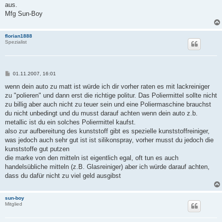
g
aus.
Mfg Sun-Boy
florian1888
Spezialist
B
01.11.2007, 16:01
e
i
wenn dein auto zu matt ist würde ich dir vorher raten es mit lackreiniger
t
zu "polieren" und dann erst die richtige politur. Das Poliermittel sollte nicht
r
a
zu billig aber auch nicht zu teuer sein und eine Poliermaschine brauchst
g
du nicht unbedingt und du musst darauf achten wenn dein auto z.b.
metallic ist du ein solches Poliermittel kaufst.
also zur aufbereitung des kunststoff gibt es spezielle kunststoffreiniger,
was jedoch auch sehr gut ist ist silikonspray, vorher musst du jedoch die
kunststoffe gut putzen
die marke von den mitteln ist eigentlich egal, oft tun es auch
handelsübliche mitteln (z.B. Glasreiniger) aber ich würde darauf achten,
dass du dafür nicht zu viel geld ausgibst
sun-boy
Mitglied