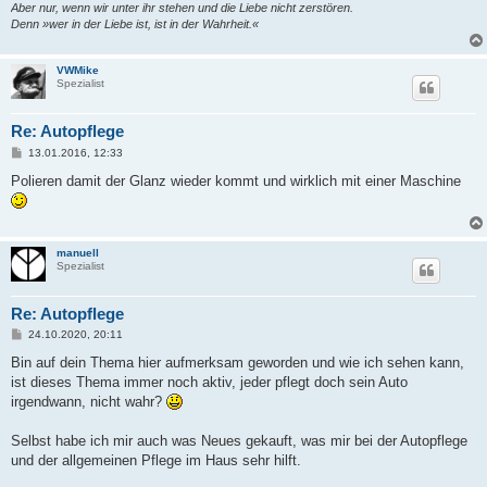
Aber nur, wenn wir unter ihr stehen und die Liebe nicht zerstören.
Denn »wer in der Liebe ist, ist in der Wahrheit.«
VWMike
Spezialist
Re: Autopflege
B
13.01.2016, 12:33
e
i
Polieren damit der Glanz wieder kommt und wirklich mit einer Maschine
t
r
a
g
manuell
Spezialist
Re: Autopflege
B
24.10.2020, 20:11
e
i
Bin auf dein Thema hier aufmerksam geworden und wie ich sehen kann,
t
ist dieses Thema immer noch aktiv, jeder pflegt doch sein Auto
r
a
irgendwann, nicht wahr?
g
Selbst habe ich mir auch was Neues gekauft, was mir bei der Autopflege
und der allgemeinen Pflege im Haus sehr hilft.