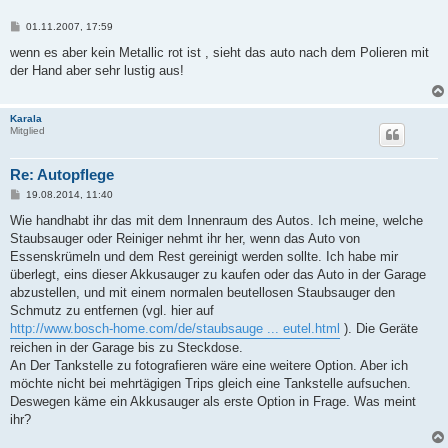
B
01.11.2007, 17:59
e
i
wenn es aber kein Metallic rot ist , sieht das auto nach dem Polieren mit
t
der Hand aber sehr lustig aus!
r
a
g
Karala
Mitglied
Re: Autopflege
B
19.08.2014, 11:40
e
i
Wie handhabt ihr das mit dem Innenraum des Autos. Ich meine, welche
t
Staubsauger oder Reiniger nehmt ihr her, wenn das Auto von
r
a
Essenskrümeln und dem Rest gereinigt werden sollte. Ich habe mir
g
überlegt, eins dieser Akkusauger zu kaufen oder das Auto in der Garage
abzustellen, und mit einem normalen beutellosen Staubsauger den
Schmutz zu entfernen (vgl. hier auf
http://www.bosch-home.com/de/staubsauge ... eutel.html
). Die Geräte
reichen in der Garage bis zu Steckdose.
An Der Tankstelle zu fotografieren wäre eine weitere Option. Aber ich
möchte nicht bei mehrtägigen Trips gleich eine Tankstelle aufsuchen.
Deswegen käme ein Akkusauger als erste Option in Frage. Was meint
ihr?