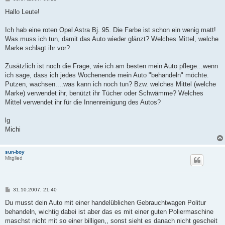
e
i
Hallo Leute!
t
r
a
Ich hab eine roten Opel Astra Bj. 95. Die Farbe ist schon ein wenig matt!
g
Was muss ich tun, damit das Auto wieder glänzt? Welches Mittel, welche
Marke schlagt ihr vor?
Zusätzlich ist noch die Frage, wie ich am besten mein Auto pflege...wenn
ich sage, dass ich jedes Wochenende mein Auto "behandeln" möchte.
Putzen, wachsen....was kann ich noch tun? Bzw. welches Mittel (welche
Marke) verwendet ihr, benützt ihr Tücher oder Schwämme? Welches
Mittel verwendet ihr für die Innenreinigung des Autos?
lg
Michi
sun-boy
Mitglied
B
31.10.2007, 21:40
e
i
Du musst dein Auto mit einer handelüblichen Gebrauchtwagen Politur
t
behandeln, wichtig dabei ist aber das es mit einer guten Poliermaschine
r
a
maschst nicht mit so einer billigen,, sonst sieht es danach nicht gescheit