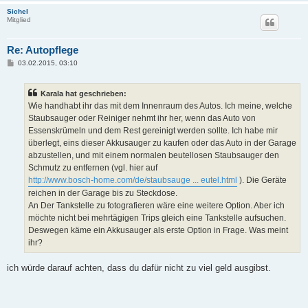
Sichel
Mitglied
Re: Autopflege
B
03.02.2015, 03:10
e
i
t
Karala hat geschrieben:
r
a
Wie handhabt ihr das mit dem Innenraum des Autos. Ich meine, welche
g
Staubsauger oder Reiniger nehmt ihr her, wenn das Auto von
Essenskrümeln und dem Rest gereinigt werden sollte. Ich habe mir
überlegt, eins dieser Akkusauger zu kaufen oder das Auto in der Garage
abzustellen, und mit einem normalen beutellosen Staubsauger den
Schmutz zu entfernen (vgl. hier auf
http://www.bosch-home.com/de/staubsauge ... eutel.html
). Die Geräte
reichen in der Garage bis zu Steckdose.
An Der Tankstelle zu fotografieren wäre eine weitere Option. Aber ich
möchte nicht bei mehrtägigen Trips gleich eine Tankstelle aufsuchen.
Deswegen käme ein Akkusauger als erste Option in Frage. Was meint
ihr?
ich würde darauf achten, dass du dafür nicht zu viel geld ausgibst.