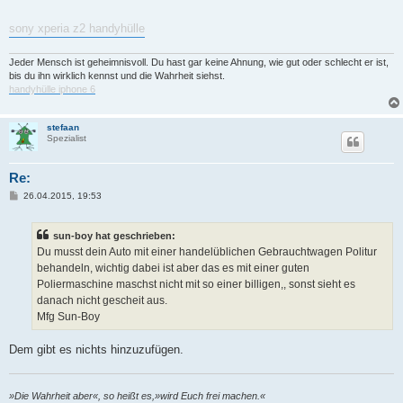
sony xperia z2 handyhülle
Jeder Mensch ist geheimnisvoll. Du hast gar keine Ahnung, wie gut oder schlecht er ist,
bis du ihn wirklich kennst und die Wahrheit siehst.
handyhülle iphone 6
stefaan
Spezialist
Re:
B
26.04.2015, 19:53
e
i
t
sun-boy hat geschrieben:
r
a
Du musst dein Auto mit einer handelüblichen Gebrauchtwagen Politur
g
behandeln, wichtig dabei ist aber das es mit einer guten
Poliermaschine maschst nicht mit so einer billigen,, sonst sieht es
danach nicht gescheit aus.
Mfg Sun-Boy
Dem gibt es nichts hinzuzufügen.
»Die Wahrheit aber«, so heißt es,»wird Euch frei machen.«