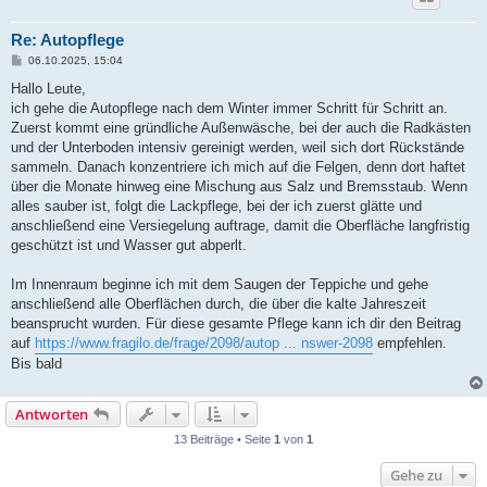
Re: Autopflege
B
06.10.2025, 15:04
e
i
Hallo Leute,
t
ich gehe die Autopflege nach dem Winter immer Schritt für Schritt an.
r
a
Zuerst kommt eine gründliche Außenwäsche, bei der auch die Radkästen
g
und der Unterboden intensiv gereinigt werden, weil sich dort Rückstände
sammeln. Danach konzentriere ich mich auf die Felgen, denn dort haftet
über die Monate hinweg eine Mischung aus Salz und Bremsstaub. Wenn
alles sauber ist, folgt die Lackpflege, bei der ich zuerst glätte und
anschließend eine Versiegelung auftrage, damit die Oberfläche langfristig
geschützt ist und Wasser gut abperlt.
Im Innenraum beginne ich mit dem Saugen der Teppiche und gehe
anschließend alle Oberflächen durch, die über die kalte Jahreszeit
beansprucht wurden. Für diese gesamte Pflege kann ich dir den Beitrag
auf
https://www.fragilo.de/frage/2098/autop ... nswer-2098
empfehlen.
Bis bald
Antworten
13 Beiträge • Seite
1
von
1
Gehe zu