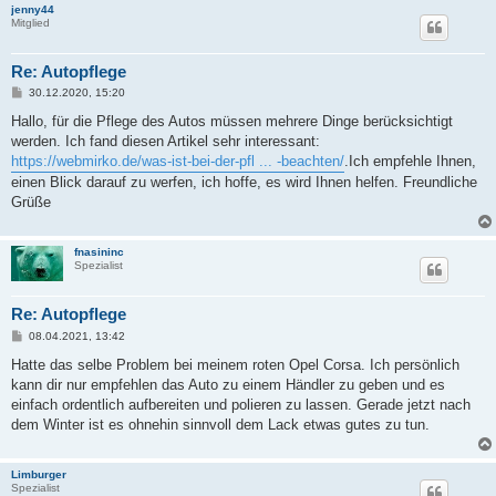
jenny44
Mitglied
Re: Autopflege
B
30.12.2020, 15:20
e
i
Hallo, für die Pflege des Autos müssen mehrere Dinge berücksichtigt
t
werden. Ich fand diesen Artikel sehr interessant:
r
a
https://webmirko.de/was-ist-bei-der-pfl ... -beachten/
.Ich empfehle Ihnen,
g
einen Blick darauf zu werfen, ich hoffe, es wird Ihnen helfen. Freundliche
Grüße
fnasininc
Spezialist
Re: Autopflege
B
08.04.2021, 13:42
e
i
Hatte das selbe Problem bei meinem roten Opel Corsa. Ich persönlich
t
kann dir nur empfehlen das Auto zu einem Händler zu geben und es
r
a
einfach ordentlich aufbereiten und polieren zu lassen. Gerade jetzt nach
g
dem Winter ist es ohnehin sinnvoll dem Lack etwas gutes zu tun.
Limburger
Spezialist