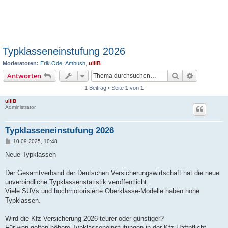
Typklasseneinstufung 2026
Moderatoren:
Erik.Ode
,
Ambush
,
ulliB
Suche
Erweiterte
Antworten
1 Beitrag • Seite
1
von
1
ulliB
Administrator
Typklasseneinstufung 2026
B
10.09.2025, 10:48
e
i
Neue Typklassen
t
r
a
Der Gesamtverband der Deutschen Versicherungswirtschaft hat die neue
g
unverbindliche Typklassenstatistik veröffentlicht.
Viele SUVs und hochmotorisierte Oberklasse-Modelle haben hohe
Typklassen.
Wird die Kfz-Versicherung 2026 teurer oder günstiger?
Für wen gelten höhere Typklasseneinstufungen in der Kfz-Haftpflicht-