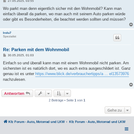
B
27.05.2025, 03:55
e
i
Wo parkt man denn eigentlich sicher mit den Wohnmobil? Kann man
t
einfach überall da parken, wo man auch mit seinem Auto parken würde
r
a
oder gibt es Besonderheiten, die beachtet werden sollten und müssen?
g
Irolu7
Spezialist
Re: Parken mit dem Wohnmobil
B
30.05.2025, 01:03
e
i
Einfach so und überall kann man mit einem Wohnmobil nicht parken. Am
t
sichersten ist es natürlich dort, wo es auch extra ausgeschildert ist. Ganz
r
a
genau ist es unter
https://www.blick.de/verbrauchertipps/a ... el13573976
g
nachzulesen.
Antworten
2 Beiträge • Seite
1
von
1
Gehe zu
Kfz Forum - Auto, Motorrad und LKW
Kfz Forum - Auto, Motorrad und LKW