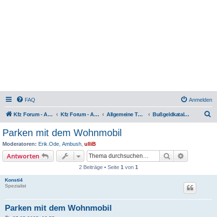
FAQ
Anmelden
S
Kfz Forum - Auto, Motorrad und LKW
Kfz Forum - Auto, Motorrad und LKW
Allgemeine Themen rund ums Kfz
Bußgeldkatalog, Bußgelder, Punkte und Fahrverbote
u
Parken mit dem Wohnmobil
c
Moderatoren:
Erik.Ode
,
Ambush
,
ulliB
h
Suche
Erweiterte
Antworten
e
2 Beiträge • Seite
1
von
1
Konsti4
Spezialist
Parken mit dem Wohnmobil