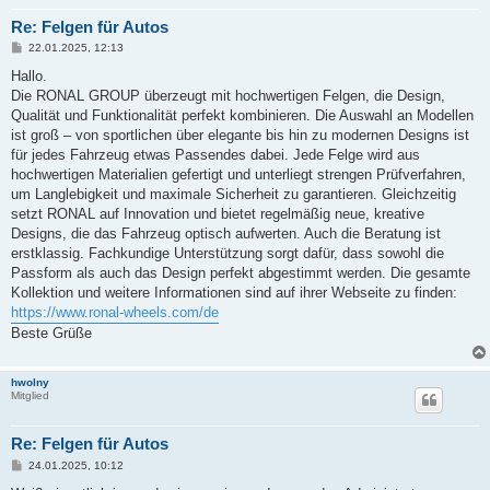
Re: Felgen für Autos
B
22.01.2025, 12:13
e
i
Hallo.
t
Die RONAL GROUP überzeugt mit hochwertigen Felgen, die Design,
r
a
Qualität und Funktionalität perfekt kombinieren. Die Auswahl an Modellen
g
ist groß – von sportlichen über elegante bis hin zu modernen Designs ist
für jedes Fahrzeug etwas Passendes dabei. Jede Felge wird aus
hochwertigen Materialien gefertigt und unterliegt strengen Prüfverfahren,
um Langlebigkeit und maximale Sicherheit zu garantieren. Gleichzeitig
setzt RONAL auf Innovation und bietet regelmäßig neue, kreative
Designs, die das Fahrzeug optisch aufwerten. Auch die Beratung ist
erstklassig. Fachkundige Unterstützung sorgt dafür, dass sowohl die
Passform als auch das Design perfekt abgestimmt werden. Die gesamte
Kollektion und weitere Informationen sind auf ihrer Webseite zu finden:
https://www.ronal-wheels.com/de
Beste Grüße
hwolny
Mitglied
Re: Felgen für Autos
B
24.01.2025, 10:12
e