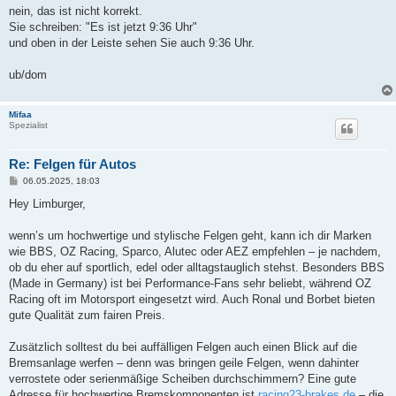
a
nein, das ist nicht korrekt.
g
Sie schreiben: "Es ist jetzt 9:36 Uhr"
und oben in der Leiste sehen Sie auch 9:36 Uhr.
ub/dom
Mifaa
Spezialist
Re: Felgen für Autos
B
06.05.2025, 18:03
e
i
Hey Limburger,
t
r
a
wenn’s um hochwertige und stylische Felgen geht, kann ich dir Marken
g
wie BBS, OZ Racing, Sparco, Alutec oder AEZ empfehlen – je nachdem,
ob du eher auf sportlich, edel oder alltagstauglich stehst. Besonders BBS
(Made in Germany) ist bei Performance-Fans sehr beliebt, während OZ
Racing oft im Motorsport eingesetzt wird. Auch Ronal und Borbet bieten
gute Qualität zum fairen Preis.
Zusätzlich solltest du bei auffälligen Felgen auch einen Blick auf die
Bremsanlage werfen – denn was bringen geile Felgen, wenn dahinter
verrostete oder serienmäßige Scheiben durchschimmern? Eine gute
Adresse für hochwertige Bremskomponenten ist
racing23-brakes.de
– die