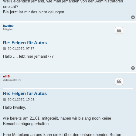
i
Weiß eigentlich jemand, wie man jemanden von den Administratoren
t
erreicht?
r
a
Bis jetzt ist mir das nicht gelungen ...
g
hwolny
Mitglied
Re: Felgen für Autos
B
30.01.2025, 07:37
e
i
Hallo .... lebt hier jemand???
t
r
a
g
ulliB
Administrator
Re: Felgen für Autos
B
30.01.2025, 15:03
e
i
Hallo hwolny,
t
r
a
wie bereits am 21.01. mitgeteilt, haben wir bislang noch keine
g
Benachrichtigung erhalten.
Eine Mitteilung an uns kann direkt über den entsprechenden Button