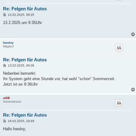
Re: Felgen für Autos
B
13.02.2025, 09:35
e
i
13.2.2025 um 9:35Uhr
t
r
a
g
hwolny
Mitglied
Re: Felgen für Autos
B
13.02.2025, 09:36
e
i
Nebenbei bemerkt:
t
Ihr System geht eine Stunde vor, hat wohl "schon" Sommerzeit.
r
a
Jetzt ist es 9:36Uhr
g
ulliB
Administrator
Re: Felgen für Autos
B
18.02.2025, 18:49
e
i
Hallo hwolny,
t
r