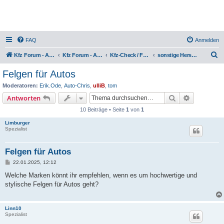
FAQ
Anmelden
S
Kfz Forum - Auto, Motorrad und LKW
Kfz Forum - Auto, Motorrad und LKW
Kfz-Check / Fahrzeugbewertung / Lob & Tadel / Berichte & Erfahrungen
sonstige Hersteller, Lob & Kritik
u
Felgen für Autos
c
Moderatoren:
Erik.Ode
,
Auto-Chris
,
ulliB
,
tom
h
Suche
Erweiterte
Antworten
e
10 Beiträge • Seite
1
von
1
Limburger
Spezialist
Felgen für Autos
B
22.01.2025, 12:12
e
i
Welche Marken könnt ihr empfehlen, wenn es um hochwertige und
t
stylische Felgen für Autos geht?
r
a
g
Linn10
Spezialist