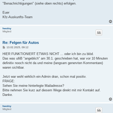
"Benachrichtigungen" (siehe oben rechts) erfolgen.
Euer
Kfz-Auskunfts-Team
hwolny
Mitglied
Re: Felgen für Autos
B
13.02.2025, 09:12
e
i
HIER FUNKTIONIERT ETWAS NICHT ... oder ich bin zu blöd.
t
Das was ulliB "angeblich" am 30.1. geschrieben hat, war vor 10 Minuten
r
a
definitiv nooch nicht da und meine (langsam genervten Kommentare)
g
waren sichtbar.
Jetzt war wohl wirklich ein Admin dran, schon mal positiv.
FRAGE:
Sehen Sie meine hinterlegte Mailadresse?
Bitte nehmen Sie kurz auf diesem Wege direkt mit mir Kontakt auf.
Danke.
hwolny
Mitglied