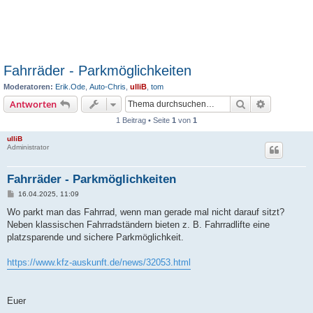
Fahrräder - Parkmöglichkeiten
Moderatoren:
Erik.Ode
,
Auto-Chris
,
ulliB
,
tom
Suche
Erweiterte
Antworten
1 Beitrag • Seite
1
von
1
ulliB
Administrator
Fahrräder - Parkmöglichkeiten
B
16.04.2025, 11:09
e
i
Wo parkt man das Fahrrad, wenn man gerade mal nicht darauf sitzt?
t
Neben klassischen Fahrradständern bieten z. B. Fahrradlifte eine
r
a
platzsparende und sichere Parkmöglichkeit.
g
https://www.kfz-auskunft.de/news/32053.html
Euer