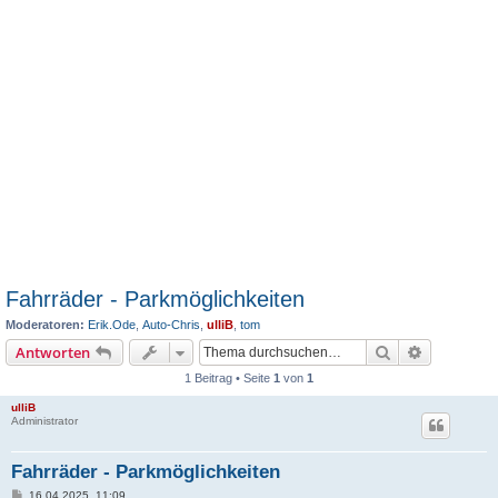
Fahrräder - Parkmöglichkeiten
Moderatoren:
Erik.Ode
,
Auto-Chris
,
ulliB
,
tom
Suche
Erweiterte
Antworten
1 Beitrag • Seite
1
von
1
ulliB
Administrator
Fahrräder - Parkmöglichkeiten
B
16.04.2025, 11:09