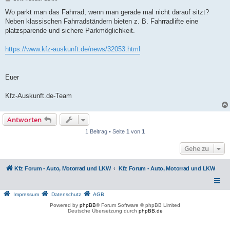
e
i
Wo parkt man das Fahrrad, wenn man gerade mal nicht darauf sitzt?
t
Neben klassischen Fahrradständern bieten z. B. Fahrradlifte eine
r
a
platzsparende und sichere Parkmöglichkeit.
g
https://www.kfz-auskunft.de/news/32053.html
Euer
Kfz-Auskunft.de-Team
Antworten
1 Beitrag • Seite
1
von
1
Gehe zu
Kfz Forum - Auto, Motorrad und LKW
Kfz Forum - Auto, Motorrad und LKW
Impressum
Datenschutz
AGB
Powered by
phpBB
® Forum Software © phpBB Limited
Deutsche Übersetzung durch
phpBB.de