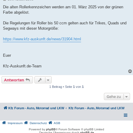
e
i
Die alten Rollerkennzeichen werden am 01. März 2025 von der grünen
t
Farbe abgelöst.
r
a
g
Die Regelungen für Roller bis 50 ccm gelten auch für Trikes, Quads und
Segways mit dieser Motorgröße:
https://www.kfz-auskunft.de/news/31904.html
Euer
Kfz-Auskunft.de-Team
Antworten
1 Beitrag • Seite
1
von
1
Gehe zu
Kfz Forum - Auto, Motorrad und LKW
Kfz Forum - Auto, Motorrad und LKW
Impressum
Datenschutz
AGB
Powered by
phpBB
® Forum Software © phpBB Limited
Deutsche Übersetzung durch
phpBB.de