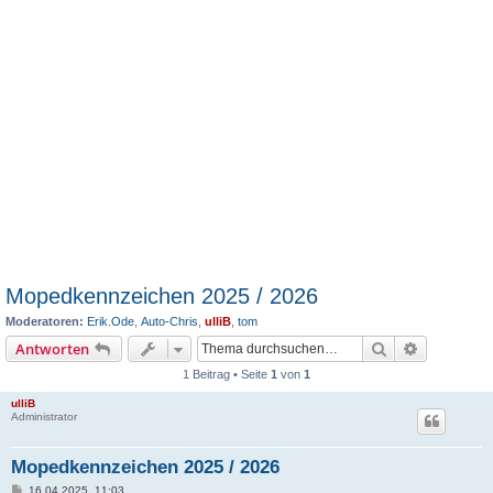
Mopedkennzeichen 2025 / 2026
Moderatoren:
Erik.Ode
,
Auto-Chris
,
ulliB
,
tom
Suche
Erweiterte
Antworten
1 Beitrag • Seite
1
von
1
ulliB
Administrator
Mopedkennzeichen 2025 / 2026
B
16.04.2025, 11:03