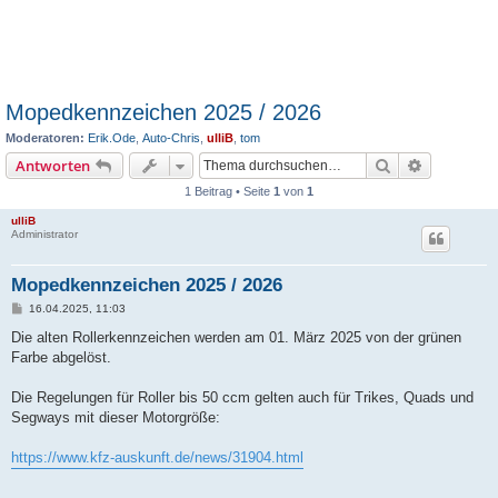
Mopedkennzeichen 2025 / 2026
Moderatoren:
Erik.Ode
,
Auto-Chris
,
ulliB
,
tom
Suche
Erweiterte
Antworten
1 Beitrag • Seite
1
von
1
ulliB
Administrator
Mopedkennzeichen 2025 / 2026
B
16.04.2025, 11:03
e
i
Die alten Rollerkennzeichen werden am 01. März 2025 von der grünen
t
Farbe abgelöst.
r
a
g
Die Regelungen für Roller bis 50 ccm gelten auch für Trikes, Quads und
Segways mit dieser Motorgröße:
https://www.kfz-auskunft.de/news/31904.html