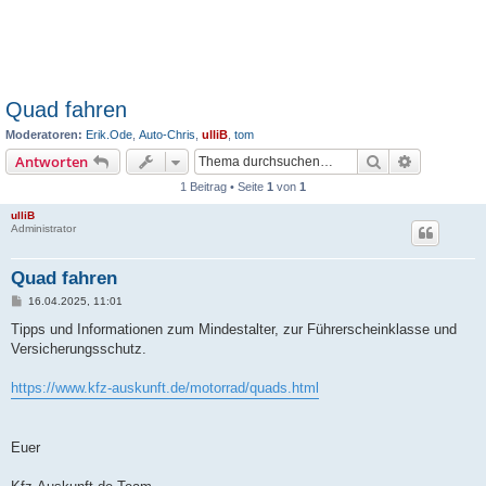
Quad fahren
Moderatoren:
Erik.Ode
,
Auto-Chris
,
ulliB
,
tom
Suche
Erweiterte
Antworten
1 Beitrag • Seite
1
von
1
ulliB
Administrator
Quad fahren
B
16.04.2025, 11:01
e
i
Tipps und Informationen zum Mindestalter, zur Führerscheinklasse und
t
Versicherungsschutz.
r
a
g
https://www.kfz-auskunft.de/motorrad/quads.html
Euer