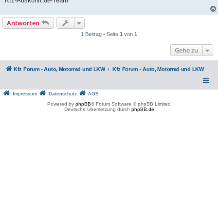
Kfz-Auskunft.de-Team
Antworten
1 Beitrag • Seite
1
von
1
Gehe zu
Kfz Forum - Auto, Motorrad und LKW
Kfz Forum - Auto, Motorrad und LKW
Impressum
Datenschutz
AGB
Powered by
phpBB
® Forum Software © phpBB Limited
Deutsche Übersetzung durch
phpBB.de