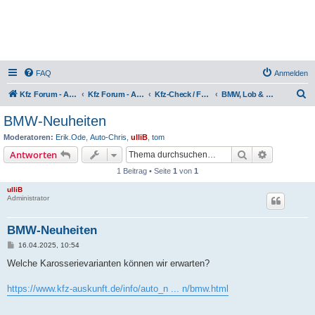
FAQ
Anmelden
S
Kfz Forum - Auto, Motorrad und LKW
Kfz Forum - Auto, Motorrad und LKW
Kfz-Check / Fahrzeugbewertung / Lob & Tadel / Berichte & Erfahrungen
BMW, Lob & Kritik
u
BMW-Neuheiten
c
Moderatoren:
Erik.Ode
,
Auto-Chris
,
ulliB
,
tom
h
Suche
Erweiterte
Antworten
e
1 Beitrag • Seite
1
von
1
ulliB
Administrator
BMW-Neuheiten
B
16.04.2025, 10:54
e
i
Welche Karosserievarianten können wir erwarten?
t
r
a
https://www.kfz-auskunft.de/info/auto_n ... n/bmw.html
g