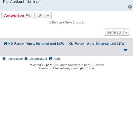
Kfz-Auskunft.de-Team
Antworten
1 Beitrag • Seite
1
von
1
Gehe zu
Kfz Forum - Auto, Motorrad und LKW
Kfz Forum - Auto, Motorrad und LKW
Impressum
Datenschutz
AGB
Powered by
phpBB
® Forum Software © phpBB Limited
Deutsche Übersetzung durch
phpBB.de