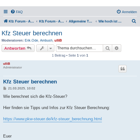
FAQ
Anmelden
S
Kfz Forum - Auto, Motorrad und LKW
Kfz Forum - Auto, Motorrad und LKW
Allgemeine Themen rund ums Kfz
Wie hoch ist die Steuer für mein Fahrzeug?
u
Kfz Steuer berechnen
c
Moderatoren:
Erik.Ode
,
Ambush
,
ulliB
h
Suche
Erweiterte
Antworten
e
1 Beitrag • Seite
1
von
1
ulliB
Administrator
Kfz Steuer berechnen
B
21.03.2025, 10:02
e
i
Wie berechnet sich die Kfz-Steuer?
t
r
a
Hier finden sie Tipps und Infos zur Kfz Steuer Berechnung:
g
https://www.pkw-steuer.de/kfz-steuer_berechnung.html
Euer