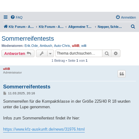
FAQ
Anmelden
S
Kfz Forum - Auto, Motorrad und LKW
Kfz Forum - Auto, Motorrad und LKW
Allgemeine Themen rund ums Kfz
Nepper, Schlepper, Bauernfänger
u
Sommerreifentests
c
Moderatoren:
Erik.Ode
,
Ambush
,
Auto-Chris
,
ulliB
,
willi
h
Suche
Erweiterte
Antworten
e
1 Beitrag • Seite
1
von
1
ulliB
Administrator
Sommerreifentests
B
11.03.2025, 20:16
e
i
Sommerreifen für die Kompaktklasse in der Größe 225/40 R 18 wurden
t
unter die Lupe genommen.
r
a
g
Infos zum Sommerreifentest findet ihr hier:
https://www.kfz-auskunft.de/news/31976.html