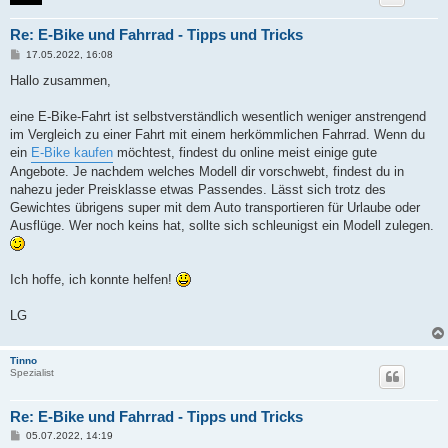
Re: E-Bike und Fahrrad - Tipps und Tricks
B
17.05.2022, 16:08
e
i
Hallo zusammen,
t
r
a
eine E-Bike-Fahrt ist selbstverständlich wesentlich weniger anstrengend
g
im Vergleich zu einer Fahrt mit einem herkömmlichen Fahrrad. Wenn du
ein
E-Bike kaufen
möchtest, findest du online meist einige gute
Angebote. Je nachdem welches Modell dir vorschwebt, findest du in
nahezu jeder Preisklasse etwas Passendes. Lässt sich trotz des
Gewichtes übrigens super mit dem Auto transportieren für Urlaube oder
Ausflüge. Wer noch keins hat, sollte sich schleunigst ein Modell zulegen.
Ich hoffe, ich konnte helfen!
LG
Tinno
Spezialist
Re: E-Bike und Fahrrad - Tipps und Tricks
B
05.07.2022, 14:19
e