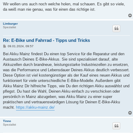
i
Wir wollen uns auch noch welche holen, mal schauen. Es gibt so viele,
t
da weiß man nie genau, was für einen das richtige ist.
r
a
g
Limburger
Spezialist
Re: E-Bike und Fahrrad - Tipps und Tricks
B
09.01.2024, 09:57
e
i
Bei Akku Mainz findest Du einen top Service für die Reparatur und den
t
Austausch Deines E-Bike-Akkus. Sie sind spezialisiert darauf, alte
r
a
Akkuzellen durch brandneue, leistungsstarke Industriezellen zu ersetzen,
g
was die Performance und Lebensdauer Deines Akkus deutlich verbessert.
Diese Option ist viel kostengünstiger als der Kauf eines neuen Akkus und
funktioniert für viele unterschiedliche E-Bike-Modelle. Außerdem gibt
Akku Mainz Dir hilfreiche Tipps, wie Du den richtigen Akku auswählst und
pflegst. Du hast die Wahl, Deinen Akku einfach zu verschicken oder
persönlich in Mainz abzugeben, was Akku Mainz zu einer super
praktischen und vertrauenswürdigen Lösung für Deinen E-Bike-Akku
macht.
https://akku-mainz.de/
Tinno
Spezialist