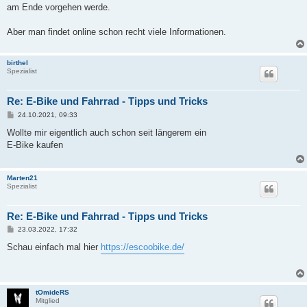
am Ende vorgehen werde.
Aber man findet online schon recht viele Informationen.
birthel
Spezialist
Re: E-Bike und Fahrrad - Tipps und Tricks
B
24.10.2021, 09:33
e
i
Wollte mir eigentlich auch schon seit längerem ein
t
E-Bike kaufen
r
a
g
Marten21
Spezialist
Re: E-Bike und Fahrrad - Tipps und Tricks
B
23.03.2022, 17:32
e
i
Schau einfach mal hier
https://escoobike.de/
t
r
a
g
tOmideRS
Mitglied