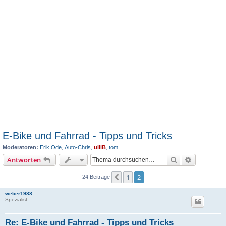
E-Bike und Fahrrad - Tipps und Tricks
Moderatoren:
Erik.Ode
,
Auto-Chris
,
ulliB
,
tom
Suche
Erweiterte
Antworten
1
2
Vorherige
24 Beiträge
weber1988
Spezialist
Re: E-Bike und Fahrrad - Tipps und Tricks