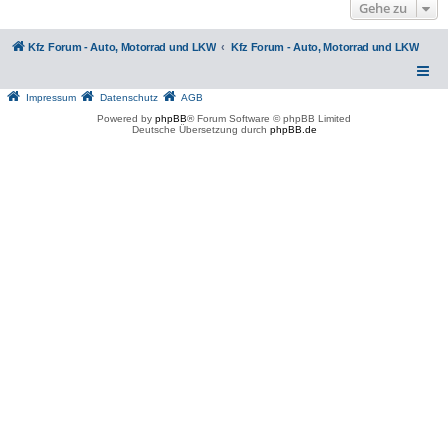
Gehe zu
Kfz Forum - Auto, Motorrad und LKW
Kfz Forum - Auto, Motorrad und LKW
Impressum
Datenschutz
AGB
Powered by
phpBB
® Forum Software © phpBB Limited
Deutsche Übersetzung durch
phpBB.de