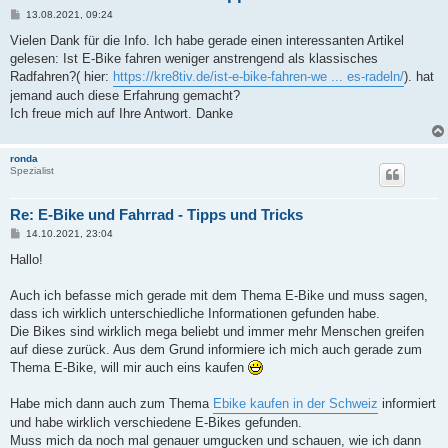
B
13.08.2021, 09:24
e
i
Vielen Dank für die Info. Ich habe gerade einen interessanten Artikel
t
gelesen: Ist E-Bike fahren weniger anstrengend als klassisches
r
a
Radfahren?( hier:
https://kre8tiv.de/ist-e-bike-fahren-we ... es-radeln/
). hat
g
jemand auch diese Erfahrung gemacht?
Ich freue mich auf Ihre Antwort. Danke
ronda
Spezialist
Re: E-Bike und Fahrrad - Tipps und Tricks
B
14.10.2021, 23:04
e
i
Hallo!
t
r
a
Auch ich befasse mich gerade mit dem Thema E-Bike und muss sagen,
g
dass ich wirklich unterschiedliche Informationen gefunden habe.
Die Bikes sind wirklich mega beliebt und immer mehr Menschen greifen
auf diese zurück. Aus dem Grund informiere ich mich auch gerade zum
Thema E-Bike, will mir auch eins kaufen
Habe mich dann auch zum Thema
Ebike kaufen in der Schweiz
informiert
und habe wirklich verschiedene E-Bikes gefunden.
Muss mich da noch mal genauer umgucken und schauen, wie ich dann