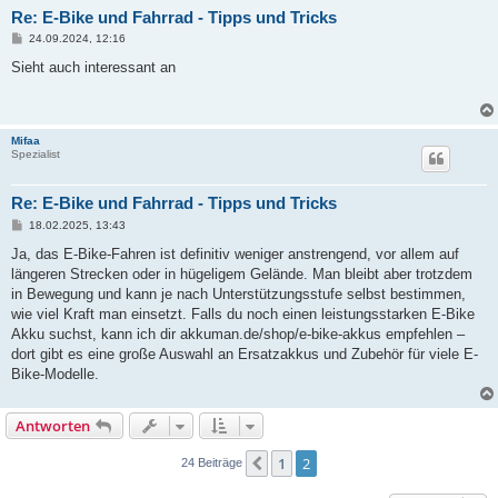
Re: E-Bike und Fahrrad - Tipps und Tricks
B
24.09.2024, 12:16
e
i
Sieht auch interessant an
t
r
a
g
Mifaa
Spezialist
Re: E-Bike und Fahrrad - Tipps und Tricks
B
18.02.2025, 13:43
e
i
Ja, das E-Bike-Fahren ist definitiv weniger anstrengend, vor allem auf
t
längeren Strecken oder in hügeligem Gelände. Man bleibt aber trotzdem
r
a
in Bewegung und kann je nach Unterstützungsstufe selbst bestimmen,
g
wie viel Kraft man einsetzt. Falls du noch einen leistungsstarken E-Bike
Akku suchst, kann ich dir akkuman.de/shop/e-bike-akkus empfehlen –
dort gibt es eine große Auswahl an Ersatzakkus und Zubehör für viele E-
Bike-Modelle.
Antworten
1
2
Vorherige
24 Beiträge