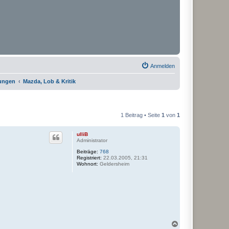
Anmelden
rungen
Mazda, Lob & Kritik
1 Beitrag • Seite
1
von
1
ulliB
Administrator
Beiträge:
768
Registriert:
22.03.2005, 21:31
Wohnort:
Geldersheim
N