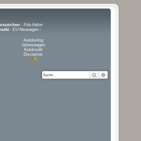
hrszeichen
-
Pda-Halter
arkt
-
EU-Neuwagen
-
Autotuning
Jahreswagen
Autokredit
Disclaimer
Suche
Erweiterte Suche