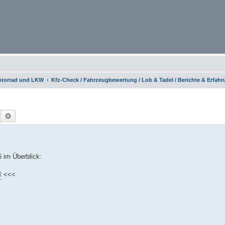
otorrad und LKW
Kfz-Check / Fahrzeugbewertung / Lob & Tadel / Berichte & Erfah
Suche
Erweiterte Suche
 im Überblick:
l
<<<