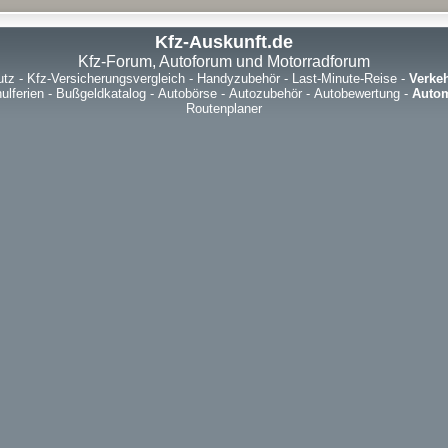
Kfz-Auskunft.de
Kfz-Forum, Autoforum und Motorradforum
utz
-
Kfz-Versicherungsvergleich
-
Handyzubehör
-
Last-Minute-Reise
-
Verke
ulferien
-
Bußgeldkatalog
-
Autobörse
-
Autozubehör
-
Autobewertung
-
Autom
Routenplaner