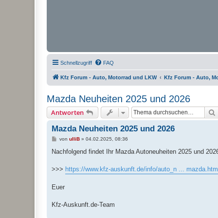
Schnellzugriff
FAQ
Kfz Forum - Auto, Motorrad und LKW
Kfz Forum - Auto, M
Mazda Neuheiten 2025 und 2026
Antworten
Mazda Neuheiten 2025 und 2026
B
von
ulliB
»
04.02.2025, 08:36
e
i
Nachfolgend findet Ihr Mazda Autoneuheiten 2025 und 2026
t
r
a
>>>
https://www.kfz-auskunft.de/info/auto_n ... mazda.htm
g
Euer
Kfz-Auskunft.de-Team