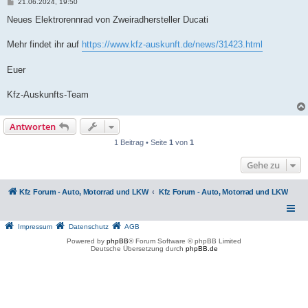
B
21.06.2024, 19:50
e
i
Neues Elektrorennrad von Zweiradhersteller Ducati
t
r
a
Mehr findet ihr auf
https://www.kfz-auskunft.de/news/31423.html
g
Euer
Kfz-Auskunfts-Team
Antworten
1 Beitrag • Seite
1
von
1
Gehe zu
Kfz Forum - Auto, Motorrad und LKW
Kfz Forum - Auto, Motorrad und LKW
Impressum
Datenschutz
AGB
Powered by
phpBB
® Forum Software © phpBB Limited
Deutsche Übersetzung durch
phpBB.de