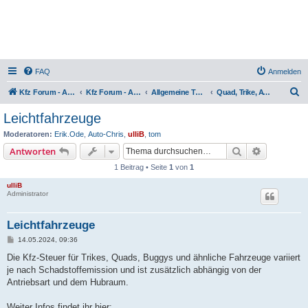
FAQ
Anmelden
S
Kfz Forum - Auto, Motorrad und LKW
Kfz Forum - Auto, Motorrad und LKW
Allgemeine Themen rund um Motorräder, Trikes, Quads, ATVs, zweirädrige Kleinkrafträder, Mopedautos und Microcars
Quad, Trike, ATV und Mopedauto / Infos & Tipps
u
Leichtfahrzeuge
c
Moderatoren:
Erik.Ode
,
Auto-Chris
,
ulliB
,
tom
h
Suche
Erweiterte
Antworten
e
1 Beitrag • Seite
1
von
1
ulliB
Administrator
Leichtfahrzeuge
B
14.05.2024, 09:36
e
i
Die Kfz-Steuer für Trikes, Quads, Buggys und ähnliche Fahrzeuge variiert
t
je nach Schadstoffemission und ist zusätzlich abhängig von der
r
a
Antriebsart und dem Hubraum.
g
Weiter Infos findet ihr hier: