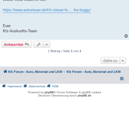
https://www.autosteuer.de/kfz-steuer-fu ... ike-buggy/
Euer
Kfz-Auskunfts-Team
Antworten
1 Beitrag • Seite
1
von
1
Gehe zu
Kfz Forum - Auto, Motorrad und LKW
Kfz Forum - Auto, Motorrad und LKW
Impressum
Datenschutz
AGB
Powered by
phpBB
® Forum Software © phpBB Limited
Deutsche Übersetzung durch
phpBB.de