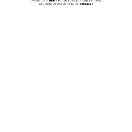
Powered by
phpBB
® Forum Software © phpBB Limited
Deutsche Übersetzung durch
phpBB.de