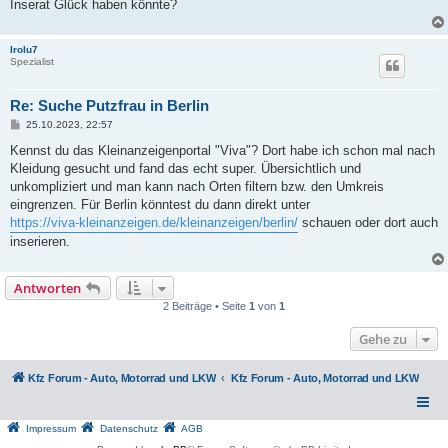
Inserat Glück haben könnte?
Irolu7
Spezialist
Re: Suche Putzfrau in Berlin
B
25.10.2023, 22:57
e
i
Kennst du das Kleinanzeigenportal "Viva"? Dort habe ich schon mal nach
t
Kleidung gesucht und fand das echt super. Übersichtlich und
r
a
unkompliziert und man kann nach Orten filtern bzw. den Umkreis
g
eingrenzen. Für Berlin könntest du dann direkt unter
https://viva-kleinanzeigen.de/kleinanzeigen/berlin/
schauen oder dort auch
inserieren.
Antworten
2 Beiträge • Seite
1
von
1
Gehe zu
Kfz Forum - Auto, Motorrad und LKW
Kfz Forum - Auto, Motorrad und LKW
Impressum
Datenschutz
AGB