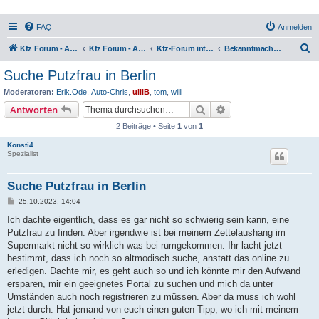
FAQ
Anmelden
S
Kfz Forum - Auto, Motorrad und LKW
Kfz Forum - Auto, Motorrad und LKW
Kfz-Forum intern
Bekanntmachungen, Anregungen & Wünsche
u
Suche Putzfrau in Berlin
c
Moderatoren:
Erik.Ode
,
Auto-Chris
,
ulliB
,
tom
,
willi
h
Suche
Erweiterte Suche
Antworten
e
2 Beiträge • Seite
1
von
1
Konsti4
Spezialist
Suche Putzfrau in Berlin
B
25.10.2023, 14:04
e
i
Ich dachte eigentlich, dass es gar nicht so schwierig sein kann, eine
t
Putzfrau zu finden. Aber irgendwie ist bei meinem Zettelaushang im
r
a
Supermarkt nicht so wirklich was bei rumgekommen. Ihr lacht jetzt
g
bestimmt, dass ich noch so altmodisch suche, anstatt das online zu
erledigen. Dachte mir, es geht auch so und ich könnte mir den Aufwand
ersparen, mir ein geeignetes Portal zu suchen und mich da unter
Umständen auch noch registrieren zu müssen. Aber da muss ich wohl
jetzt durch. Hat jemand von euch einen guten Tipp, wo ich mit meinem