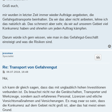
e
i
Grüß euch,
t
r
a
mir wurden in letzter Zeit immer wieder Aufträge angeboten, die
g
Gefahrguttransporte beinhalten. Da wir das aber nicht anbieten, lehne ich
das natürlich ab. Das schmerzt aber sehr, da wir auf unserem Gebiet viel
Konkurrenz haben und ohnehin um jeden Auftrag kämpfen.
Darum würde ich gern wissen, wie man in das Gefahrgut-Geschäft
einsteigt und was die Risiken sind.
jessmax
Spezialist
Re: Transport von Gefahrengut
B
06.07.2018, 16:48
e
i
Hoi,
t
r
a
ich kann dir gleich sagen, dass das mit unglaublich hohen Investitionen
g
verbunden ist. Du brauchst nicht nur die Gerätschaften, Transporter und
Werkzeuge, sondern auch erfahrenes Personal, Lizenzen und etliche
Vorsichtsmaßnahmen und Versicherungen. Es mag zwar so sein, dass
die Konkurrenz auf dem Gebiet nicht groß ist, aber das hat meist einen
Grund.