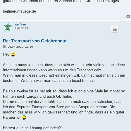
garantieren wir Ihnen den besten Service für alle Arten des Umzuges.
berlinerumzuege.de
stefaan
Spezialist
Re: Transport von Gefahrengut
B
09.04.2020, 11:10
e
i
Hey
t
r
a
Also ich muss ja sagen, dass man sich wirklich sehr viele verschiedene
g
Informationen finden kann wenn es um den Transport geht.
Wenn man in dieses Geschäft einsteigen will, dann schaut man sich am
besten im Web um was man da alles zu beachten hat.
Beispielsweise ist es bei mir so, dass ich auch einige Male im Monat so
Fahrten nach Europa und auch GB habe.
Da mir manchmal die Zeit fehlt. habe ich mich dazu entschieden, dass
ich den Express Transport von Stex gmbhin Anspruch nehme. Die
machen das alles wirklich gewissenhaft und ich finde, dass es ein guter
Partner ist
Hattest du eine Lösung gefunden?