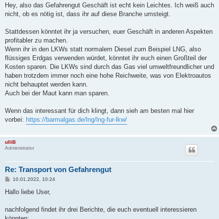
i
Hey, also das Gefahrengut Geschäft ist echt kein Leichtes. Ich weiß auch
t
nicht, ob es nötig ist, dass ihr auf diese Branche umsteigt.
r
a
g
Stattdessen könntet ihr ja versuchen, euer Geschäft in anderen Aspekten
profitabler zu machen.
Wenn ihr in den LKWs statt normalem Diesel zum Beispiel LNG, also
flüssiges Erdgas verwenden würdet, könntet ihr euch einen Großteil der
Kosten sparen. Die LKWs sind durch das Gas viel umweltfreundlicher und
haben trotzdem immer noch eine hohe Reichweite, was von Elektroautos
nicht behauptet werden kann.
Auch bei der Maut kann man sparen.
Wenn das interessant für dich klingt, dann sieh am besten mal hier
vorbei:
https://barmalgas.de/lng/lng-fur-lkw/
ulliB
Administrator
Re: Transport von Gefahrengut
B
10.01.2022, 10:24
e
i
Hallo liebe User,
t
r
a
nachfolgend findet ihr drei Berichte, die euch eventuell interessieren
g
könnten: