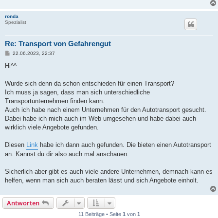
ronda
Spezialist
Re: Transport von Gefahrengut
B
22.06.2023, 22:37
e
i
Hi^^
t
r
a
Wurde sich denn da schon entschieden für einen Transport?
g
Ich muss ja sagen, dass man sich unterschiedliche
Transportunternehmen finden kann.
Auch ich habe nach einem Unternehmen für den Autotransport gesucht.
Dabei habe ich mich auch im Web umgesehen und habe dabei auch
wirklich viele Angebote gefunden.
Diesen
Link
habe ich dann auch gefunden. Die bieten einen Autotransport
an. Kannst du dir also auch mal anschauen.
Sicherlich aber gibt es auch viele andere Unternehmen, demnach kann es
helfen, wenn man sich auch beraten lässt und sich Angebote einholt.
Antworten
11 Beiträge • Seite
1
von
1