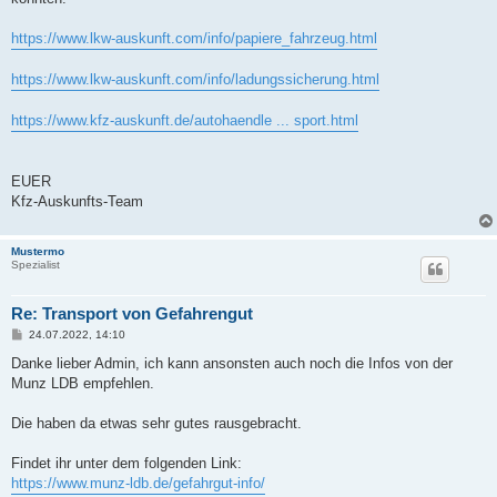
https://www.lkw-auskunft.com/info/papiere_fahrzeug.html
https://www.lkw-auskunft.com/info/ladungssicherung.html
https://www.kfz-auskunft.de/autohaendle ... sport.html
EUER
Kfz-Auskunfts-Team
Mustermo
Spezialist
Re: Transport von Gefahrengut
B
24.07.2022, 14:10
e
i
Danke lieber Admin, ich kann ansonsten auch noch die Infos von der
t
Munz LDB empfehlen.
r
a
g
Die haben da etwas sehr gutes rausgebracht.
Findet ihr unter dem folgenden Link:
https://www.munz-ldb.de/gefahrgut-info/