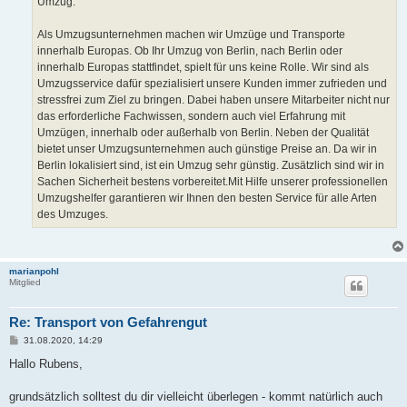
Umzug.
Als Umzugsunternehmen machen wir Umzüge und Transporte
innerhalb Europas. Ob Ihr Umzug von Berlin, nach Berlin oder
innerhalb Europas stattfindet, spielt für uns keine Rolle. Wir sind als
Umzugsservice dafür spezialisiert unsere Kunden immer zufrieden und
stressfrei zum Ziel zu bringen. Dabei haben unsere Mitarbeiter nicht nur
das erforderliche Fachwissen, sondern auch viel Erfahrung mit
Umzügen, innerhalb oder außerhalb von Berlin. Neben der Qualität
bietet unser Umzugsunternehmen auch günstige Preise an. Da wir in
Berlin lokalisiert sind, ist ein Umzug sehr günstig. Zusätzlich sind wir in
Sachen Sicherheit bestens vorbereitet.Mit Hilfe unserer professionellen
Umzugshelfer garantieren wir Ihnen den besten Service für alle Arten
des Umzuges.
marianpohl
Mitglied
Re: Transport von Gefahrengut
B
31.08.2020, 14:29
e
i
Hallo Rubens,
t
r
a
grundsätzlich solltest du dir vielleicht überlegen - kommt natürlich auch
g