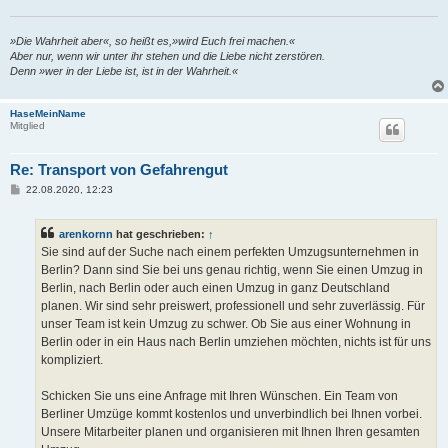
»Die Wahrheit aber«, so heißt es,»wird Euch frei machen.«
Aber nur, wenn wir unter ihr stehen und die Liebe nicht zerstören.
Denn »wer in der Liebe ist, ist in der Wahrheit.«
HaseMeinName
Mitglied
Re: Transport von Gefahrengut
B
22.08.2020, 12:23
e
i
t
arenkornn
hat geschrieben:
↑
r
a
Sie sind auf der Suche nach einem perfekten Umzugsunternehmen in
g
Berlin? Dann sind Sie bei uns genau richtig, wenn Sie einen Umzug in
Berlin, nach Berlin oder auch einen Umzug in ganz Deutschland
planen. Wir sind sehr preiswert, professionell und sehr zuverlässig. Für
unser Team ist kein Umzug zu schwer. Ob Sie aus einer Wohnung in
Berlin oder in ein Haus nach Berlin umziehen möchten, nichts ist für uns
kompliziert.
Schicken Sie uns eine Anfrage mit Ihren Wünschen. Ein Team von
Berliner Umzüge kommt kostenlos und unverbindlich bei Ihnen vorbei.
Unsere Mitarbeiter planen und organisieren mit Ihnen Ihren gesamten