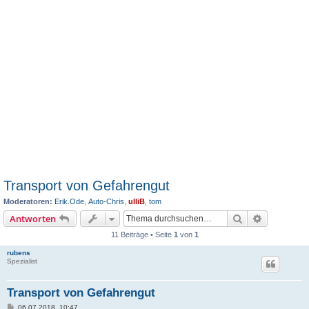
Transport von Gefahrengut
Moderatoren:
Erik.Ode
,
Auto-Chris
,
ulliB
,
tom
Suche
Erweiterte
Antworten
11 Beiträge • Seite
1
von
1
rubens
Spezialist
Transport von Gefahrengut
B
06.07.2018, 10:47