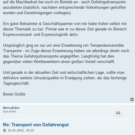
auf die Machbarkeit bei euch im Betrieb an - auch Gefahrguttransporte
anzubieten (natürlich, nachdem entsprechende Vorkehrungen getroffen
wurden und Genehmigungen vorliegen).
Ein guter Bekannter & Geschäftspartner von mir hatte früher selbst mit
dieser Thematik zu tun. Primär war er zu dieser Zeit gerade im Bereich
Expressversand- und Expresslogistik aktiv.
Ursprünglich ging es nur um eine Erweiterung um Temperatursensible
Transporte - im Zuge dieser Erweiterung haben sie allerdings direkt noch
das Thema Gefahrguttransporte angegriffen. Langfristig hat dies
gegenüber vielen Wettbewerbern einen großen Vorteil verschafft.
Und gerade in der aktuellen Zeit und wirtschaftlichen Lage, sollte man
definitive weitere Umsatzquellen in Erwägung ziehen, als das bisherige
Tagesgeschäft.
Beste Grüße
MercyEdes
Spezialist
Re: Transport von Gefahrengut
B
22.01.2021, 16:23
e