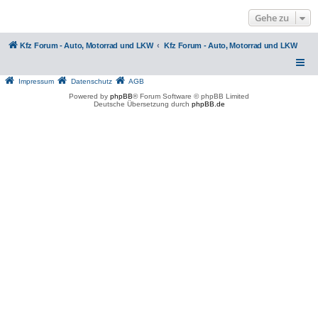
Gehe zu
Kfz Forum - Auto, Motorrad und LKW
Kfz Forum - Auto, Motorrad und LKW
Impressum
Datenschutz
AGB
Powered by
phpBB
® Forum Software © phpBB Limited
Deutsche Übersetzung durch
phpBB.de