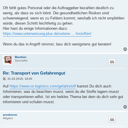
Oft fehlt gutes Personal oder die Auftraggeber bezahlen deutlich zu
wenig, als dass es sich lohnt. Die gesundheitlichen Risiken sind
schwerwiegend, wenn es zu Fehlern kommt, weshalb ich nicht empfehlen
würde, diesen Schritt leichtfertig zu gehen.
Hier hast du einige Informationen dazu:
https://www.unterweisung-plus.de/unterw ... hrstoffen/
Wenn du das in Angriff nimmst, lass dich wenigstens gut beraten!
Biantion
Spezialist
Re: Transport von Gefahrengut
B
31.03.2019, 18:00
e
i
Auf
https://www.vs-logistics.com/gefahrstoff
kannst Du dich auch
t
Informieren, was du beachten musst, wenn du die Stoffe lagern musst
r
a
oder transportieren willst. Ist ein heikles Thema bei dem du dich sehr gut
g
informieren und schulen musst.
arenkornn
Mitglied