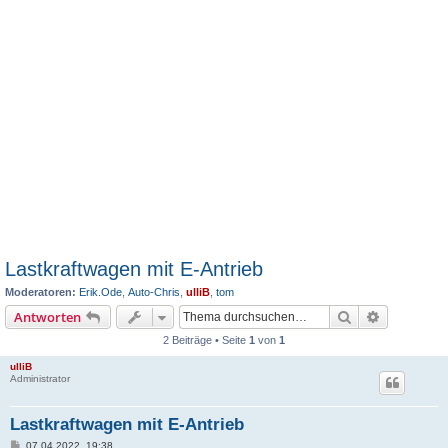
Lastkraftwagen mit E-Antrieb
Moderatoren:
Erik.Ode
,
Auto-Chris
,
ulliB
,
tom
Suche
Erweiterte
Antworten
2 Beiträge • Seite
1
von
1
ulliB
Administrator
Lastkraftwagen mit E-Antrieb
B
07.04.2022, 19:38