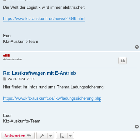
e
i
Die Welt der Logistik wird immer elektrischer:
t
r
a
https://www.kfz-auskunft.de/news/29349.html
g
Euer
Kfz-Auskunft-Team
ulliB
Administrator
Re: Lastkraftwagen mit E-Antrieb
B
24.04.2023, 20:00
e
i
Hier findet ihr Infos rund ums Thema Ladungssicherung:
t
r
a
https://www.kfz-auskunft.de/lkw/ladungssicherung.php
g
Euer
Kfz-Auskunfts-Team
Antworten