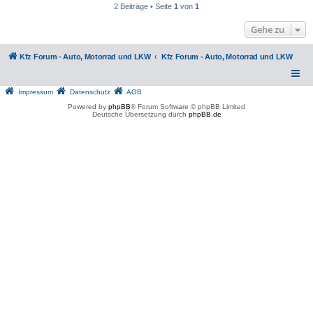
2 Beiträge • Seite
1
von
1
Gehe zu
Kfz Forum - Auto, Motorrad und LKW
Kfz Forum - Auto, Motorrad und LKW
Impressum
Datenschutz
AGB
Powered by
phpBB
® Forum Software © phpBB Limited
Deutsche Übersetzung durch
phpBB.de