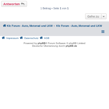
Antworten
1 Beitrag • Seite
1
von
1
Gehe zu
Kfz Forum - Auto, Motorrad und LKW
Kfz Forum - Auto, Motorrad und LKW
Impressum
Datenschutz
AGB
Powered by
phpBB
® Forum Software © phpBB Limited
Deutsche Übersetzung durch
phpBB.de