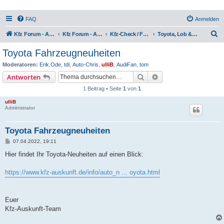
FAQ
Anmelden
S
Kfz Forum - Auto, Motorrad und LKW
Kfz Forum - Auto, Motorrad und LKW
Kfz-Check / Fahrzeugbewertung / Lob & Tadel / Berichte & Erfahrungen
Toyota, Lob & Kritik
u
Toyota Fahrzeugneuheiten
c
Moderatoren:
Erik.Ode
,
tdi
,
Auto-Chris
,
ulliB
,
AudiFan
,
tom
h
Suche
Erweiterte Suche
Antworten
e
1 Beitrag • Seite
1
von
1
ulliB
Administrator
Toyota Fahrzeugneuheiten
B
07.04.2022, 19:11
e
i
Hier findet Ihr Toyota-Neuheiten auf einen Blick:
t
r
a
https://www.kfz-auskunft.de/info/auto_n ... oyota.html
g
Euer
Kfz-Auskunft-Team