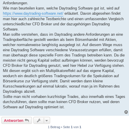
Anforderungen.
Wie man beurteilen kann, welche Daytrading Software gut ist, wird auf
https://www.daytrading-software.net/
erläutert. Davon abgesehen findet
man hier auch zahlreiche Testberichte und einen umfassenden Vergleich
unterschiedlicher CFD Broker und der dazugehörigen Daytrading
Software.
Man sollte verstehen, dass im Daytrading andere Anforderungen an eine
Tradingoberfläche gestellt werden als beim Börsenhandel mit Aktien,
welcher normalerweise langfristig ausgelegt ist. Auf diesem Wege muss
eine Daytrading Software verschiedene Voraussetzungen erfüllen, damit
man überhaupt diese spezielle Form des Tradings betreiben kann. Da die
meisten nicht genug Kapital selbst aufbringen können, werden bevorzugt
CFD Broker für Daytrading genutzt, weil hier Hebel zur Verfügung stehen.
Mit diesen ergibt sich ein Multiplikatoreffekt auf das eigene Kapital,
wodurch ein deutlich größeres Tradingvolumen für die Spekulation auf
Börsenkurse zur Verfügung steht. Damit werden dann kleine
Kursschwankungen auf einmal lukrativ, worauf man ja im Rahmen des
Daytradings abzielt.
Sollte man nicht vorhaben kurzfristige Trades, also innerhalb eines Tages
durchzuführen, dann sollte man keinen CFD Broker nutzen, weil deren
Software auf Daytrading optimiert ist.
Antworten
1 Beitrag • Seite
1
von
1