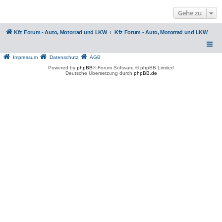
Gehe zu
Kfz Forum - Auto, Motorrad und LKW
Kfz Forum - Auto, Motorrad und LKW
Impressum
Datenschutz
AGB
Powered by
phpBB
® Forum Software © phpBB Limited
Deutsche Übersetzung durch
phpBB.de