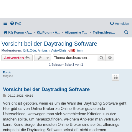
FAQ
Anmelden
S
Kfz Forum - Auto, Motorrad und LKW
Kfz Forum - Auto, Motorrad und LKW
Allgemeine Themen rund ums Kfz
Treffen, Messen, Termine & News
u
Vorsicht bei der Daytrading Software
c
Moderatoren:
Erik.Ode
,
Ambush
,
Auto-Chris
,
ulliB
,
tom
h
Suche
Erweiterte
Antworten
e
1 Beitrag • Seite
1
von
1
Fordo
Mitglied
Vorsicht bei der Daytrading Software
B
06.12.2021, 09:16
e
i
Vorsicht ist geboten, wenn es um die Wahl der Daytrading Software geht.
t
Hier gibt es von Online Broker zu Online Broker gravierende
r
a
Unterschiede, weswegen man sich verschiedene Kriterien zunutze
g
machen sollte, um herauszufinden, welchem Anbieter man vertrauen
kann. Keine Sorge; die meisten Online Broker sind seriös, allerdings
entspricht die Daytrading Software selbst oft nicht modernen