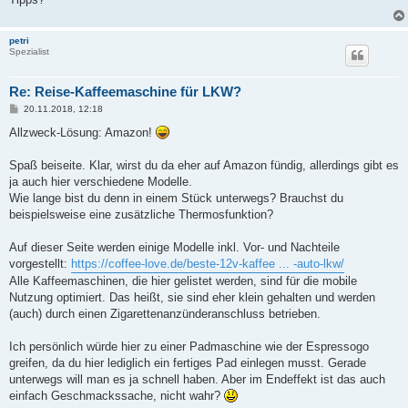
petri
Spezialist
Re: Reise-Kaffeemaschine für LKW?
B
20.11.2018, 12:18
e
i
Allzweck-Lösung: Amazon!
t
r
a
Spaß beiseite. Klar, wirst du da eher auf Amazon fündig, allerdings gibt es
g
ja auch hier verschiedene Modelle.
Wie lange bist du denn in einem Stück unterwegs? Brauchst du
beispielsweise eine zusätzliche Thermosfunktion?
Auf dieser Seite werden einige Modelle inkl. Vor- und Nachteile
vorgestellt:
https://coffee-love.de/beste-12v-kaffee ... -auto-lkw/
Alle Kaffeemaschinen, die hier gelistet werden, sind für die mobile
Nutzung optimiert. Das heißt, sie sind eher klein gehalten und werden
(auch) durch einen Zigarettenanzünderanschluss betrieben.
Ich persönlich würde hier zu einer Padmaschine wie der Espressogo
greifen, da du hier lediglich ein fertiges Pad einlegen musst. Gerade
unterwegs will man es ja schnell haben. Aber im Endeffekt ist das auch
einfach Geschmackssache, nicht wahr?