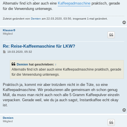
Alternativ find ich aber auch eine
Kaffeepadmaschine
praktisch, gerade
für die Verwendung unterwegs.
Zuletzt geändert von
Demien
am 22.03.2020, 03:50, insgesamt 1-mal geändert.
Klauser9
Mitglied
Re: Reise-Kaffeemaschine für LKW?
B
19.03.2020, 05:32
e
i
t
Demien
hat geschrieben:
↑
r
a
Alternativ find ich aber auch eine Kaffeepadmaschine praktisch, gerade
g
für die Verwendung unterwegs.
Praktisch ja, kommt mir aber trotzdem nicht in die Tüte, so eine
Kaffeepadmaschine. Wir produzieren alle gemeinsam eh schon genug
Müll, da muss man nicht auch noch alle 5 Gramm Kaffeepulver einzeln
verpacken. Gerade weil, wie du ja auch sagst, Instantkaffee echt okay
ist.
Demien
Mitglied