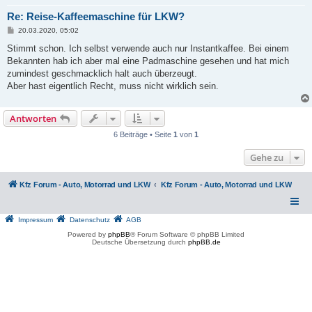
Re: Reise-Kaffeemaschine für LKW?
B
20.03.2020, 05:02
e
i
Stimmt schon. Ich selbst verwende auch nur Instantkaffee. Bei einem
t
Bekannten hab ich aber mal eine Padmaschine gesehen und hat mich
r
a
zumindest geschmacklich halt auch überzeugt.
g
Aber hast eigentlich Recht, muss nicht wirklich sein.
Antworten
6 Beiträge • Seite
1
von
1
Gehe zu
Kfz Forum - Auto, Motorrad und LKW
Kfz Forum - Auto, Motorrad und LKW
Impressum
Datenschutz
AGB
Powered by
phpBB
® Forum Software © phpBB Limited
Deutsche Übersetzung durch
phpBB.de