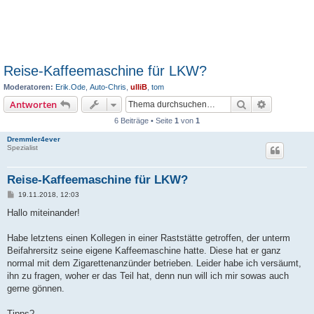
Reise-Kaffeemaschine für LKW?
Moderatoren:
Erik.Ode
,
Auto-Chris
,
ulliB
,
tom
Suche
Erweiterte
Antworten
6 Beiträge • Seite
1
von
1
Dremmler4ever
Spezialist
Reise-Kaffeemaschine für LKW?
B
19.11.2018, 12:03
e
i
Hallo miteinander!
t
r
a
Habe letztens einen Kollegen in einer Raststätte getroffen, der unterm
g
Beifahrersitz seine eigene Kaffeemaschine hatte. Diese hat er ganz
normal mit dem Zigarettenanzünder betrieben. Leider habe ich versäumt,
ihn zu fragen, woher er das Teil hat, denn nun will ich mir sowas auch
gerne gönnen.
Tipps?