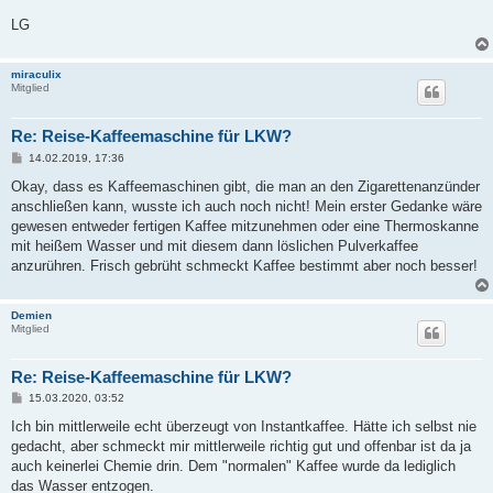
LG
miraculix
Mitglied
Re: Reise-Kaffeemaschine für LKW?
B
14.02.2019, 17:36
e
i
Okay, dass es Kaffeemaschinen gibt, die man an den Zigarettenanzünder
t
anschließen kann, wusste ich auch noch nicht! Mein erster Gedanke wäre
r
a
gewesen entweder fertigen Kaffee mitzunehmen oder eine Thermoskanne
g
mit heißem Wasser und mit diesem dann löslichen Pulverkaffee
anzurühren. Frisch gebrüht schmeckt Kaffee bestimmt aber noch besser!
Demien
Mitglied
Re: Reise-Kaffeemaschine für LKW?
B
15.03.2020, 03:52
e
i
Ich bin mittlerweile echt überzeugt von Instantkaffee. Hätte ich selbst nie
t
gedacht, aber schmeckt mir mittlerweile richtig gut und offenbar ist da ja
r
a
auch keinerlei Chemie drin. Dem "normalen" Kaffee wurde da lediglich
g
das Wasser entzogen.