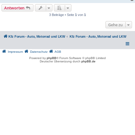
Antworten
3 Beiträge • Seite
1
von
1
Gehe zu
Kfz Forum - Auto, Motorrad und LKW
Kfz Forum - Auto, Motorrad und LKW
Impressum
Datenschutz
AGB
Powered by
phpBB
® Forum Software © phpBB Limited
Deutsche Übersetzung durch
phpBB.de