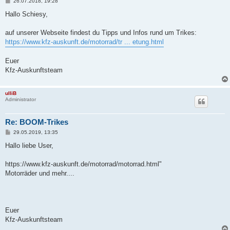
B
26.07.2018, 19:28
e
i
Hallo Schiesy,
t
r
a
auf unserer Webseite findest du Tipps und Infos rund um Trikes:
g
https://www.kfz-auskunft.de/motorrad/tr ... etung.html
Euer
Kfz-Auskunftsteam
ulliB
Administrator
Re: BOOM-Trikes
B
29.05.2019, 13:35
e
i
Hallo liebe User,
t
r
a
https://www.kfz-auskunft.de/motorrad/motorrad.html"
g
Motorräder und mehr....
Euer
Kfz-Auskunftsteam