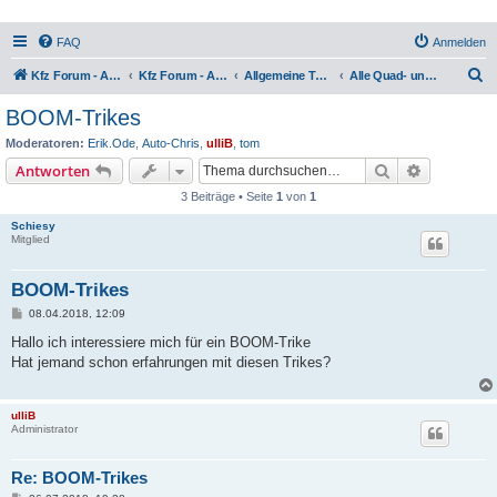
FAQ
Anmelden
S
Kfz Forum - Auto, Motorrad und LKW
Kfz Forum - Auto, Motorrad und LKW
Allgemeine Themen rund um Motorräder, Trikes, Quads, ATVs, zweirädrige Kleinkrafträder, Mopedautos und Microcars
Alle Quad- und Trike-Hersteller, Lob & Kritik
u
BOOM-Trikes
c
Moderatoren:
Erik.Ode
,
Auto-Chris
,
ulliB
,
tom
h
Suche
Erweiterte
Antworten
e
3 Beiträge • Seite
1
von
1
Schiesy
Mitglied
BOOM-Trikes
B
08.04.2018, 12:09
e
i
Hallo ich interessiere mich für ein BOOM-Trike
t
Hat jemand schon erfahrungen mit diesen Trikes?
r
a
g
ulliB
Administrator
Re: BOOM-Trikes