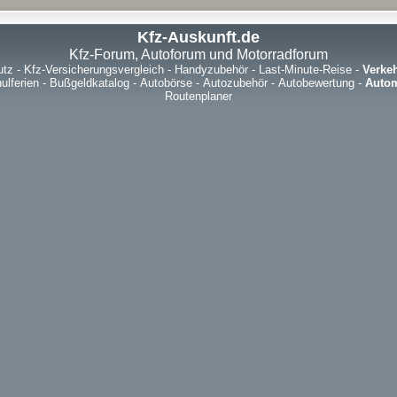
Kfz-Auskunft.de
Kfz-Forum, Autoforum und Motorradforum
utz
-
Kfz-Versicherungsvergleich
-
Handyzubehör
-
Last-Minute-Reise
-
Verke
ulferien
-
Bußgeldkatalog
-
Autobörse
-
Autozubehör
-
Autobewertung
-
Autom
Routenplaner