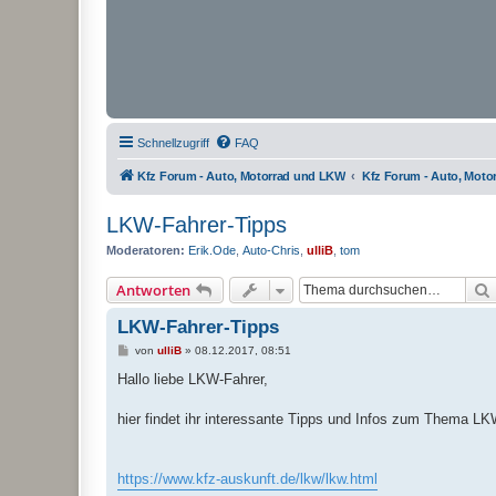
Schnellzugriff
FAQ
Kfz Forum - Auto, Motorrad und LKW
Kfz Forum - Auto, Mot
LKW-Fahrer-Tipps
Moderatoren:
Erik.Ode
,
Auto-Chris
,
ulliB
,
tom
Antworten
LKW-Fahrer-Tipps
B
von
ulliB
»
08.12.2017, 08:51
e
i
Hallo liebe LKW-Fahrer,
t
r
a
hier findet ihr interessante Tipps und Infos zum Thema LK
g
https://www.kfz-auskunft.de/lkw/lkw.html