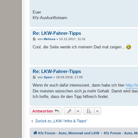
Euer
Kfz-Auskunftsteam
Re: LKW-Fahrer-Tipps
B
von
Melissa
»
13.12.2017, 11:31
e
i
Cool, die Seite werde ich meinem Dad mal zeigen...
t
r
a
g
Re: LKW-Fahrer-Tipps
B
von
Spoxi
»
19.03.2018, 17:05
e
i
Wenn ihr euch dafür interessiert, dann habe ich hier
http:/
t
Die meisten wünschen sich ja mehr Gehalt. Damit wird das 
r
a
Ich hoffe, dass ihr den Tipp hilfreich findet.
g
Antworten
Zurück zu „LKW / Infos & Tipps“
Kfz Forum - Auto, Motorrad und LKW
Kfz Forum - Auto, M