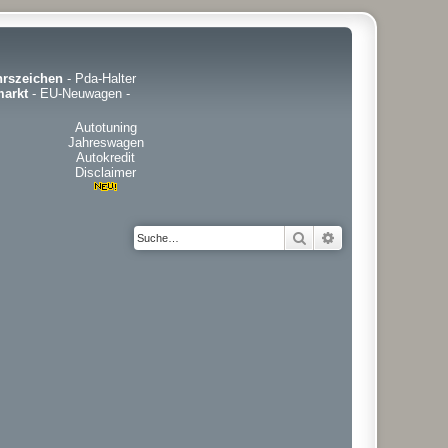
hrszeichen
-
Pda-Halter
arkt
-
EU-Neuwagen
-
Autotuning
Jahreswagen
Autokredit
Disclaimer
Suche
Erweiterte Suche