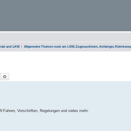
orrad und LKW
Allgemeine Themen rund um LKW, Zugmaschinen, Anhänger, Kleintranspo
Suche
Erweiterte Suche
W-Fahren, Vorschriften, Regelungen und vieles mehr: