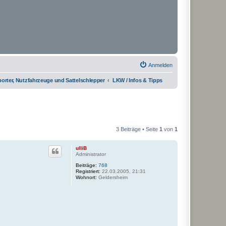
Anmelden
rter, Nutzfahrzeuge und Sattelschlepper
LKW / Infos & Tipps
3 Beiträge • Seite
1
von
1
ulliB
Administrator
Beiträge:
768
Registriert:
22.03.2005, 21:31
Wohnort:
Geldersheim