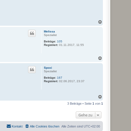
N
a
c
Melissa
h
Spezialist
o
Beiträge:
105
b
Registriert:
01.11.2017, 11:55
e
n
N
a
c
Spoxi
h
Spezialist
o
Beiträge:
167
b
Registriert:
02.06.2017, 23:37
e
n
N
a
3 Beiträge • Seite
1
von
1
c
h
o
Gehe zu
b
e
n
Kontakt
Alle Cookies löschen
Alle Zeiten sind
UTC+02:00