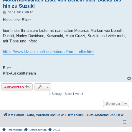
hin zu Suzuki
B
08.12.2017, 09:10
e
i
Hallo liebe Biker,
t
r
a
hier findet Ihr unsere Liste mit namhaften Motorrad-Marken wie Benelli,
g
Ducati, Harley Davidson, Kawasaki, Moto Guzzi, Suzuki und viele mehr,
mit Tipps und Infos:
https://www.kfz-auskunft.de/motorrad/mo ... eller.html
Euer
Kfz-Auskunftsteam
Antworten
1 Beitrag • Seite
1
von
1
Gehe zu
Kfz Forum - Auto, Motorrad und LKW
Kfz Forum - Auto, Motorrad und LKW
Impressum
Datenschutz
AGB