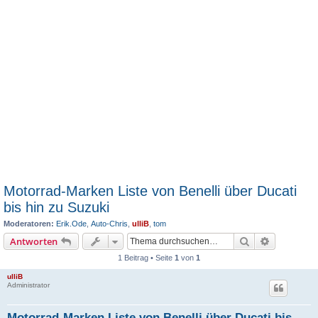
Motorrad-Marken Liste von Benelli über Ducati
bis hin zu Suzuki
Moderatoren:
Erik.Ode
,
Auto-Chris
,
ulliB
,
tom
Suche
Erweiterte
Antworten
1 Beitrag • Seite
1
von
1
ulliB
Administrator
Motorrad-Marken Liste von Benelli über Ducati bis