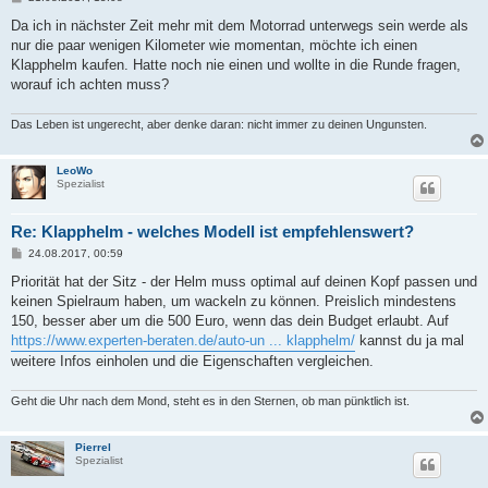
e
i
Da ich in nächster Zeit mehr mit dem Motorrad unterwegs sein werde als
t
nur die paar wenigen Kilometer wie momentan, möchte ich einen
r
a
Klapphelm kaufen. Hatte noch nie einen und wollte in die Runde fragen,
g
worauf ich achten muss?
Das Leben ist ungerecht, aber denke daran: nicht immer zu deinen Ungunsten.
LeoWo
Spezialist
Re: Klapphelm - welches Modell ist empfehlenswert?
B
24.08.2017, 00:59
e
i
Priorität hat der Sitz - der Helm muss optimal auf deinen Kopf passen und
t
keinen Spielraum haben, um wackeln zu können. Preislich mindestens
r
a
150, besser aber um die 500 Euro, wenn das dein Budget erlaubt. Auf
g
https://www.experten-beraten.de/auto-un ... klapphelm/
kannst du ja mal
weitere Infos einholen und die Eigenschaften vergleichen.
Geht die Uhr nach dem Mond, steht es in den Sternen, ob man pünktlich ist.
Pierrel
Spezialist