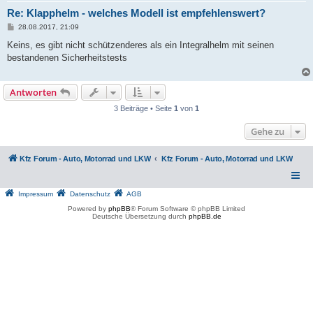
Re: Klapphelm - welches Modell ist empfehlenswert?
B
28.08.2017, 21:09
e
i
Keins, es gibt nicht schützenderes als ein Integralhelm mit seinen
t
bestandenen Sicherheitstests
r
a
g
Antworten
3 Beiträge • Seite
1
von
1
Gehe zu
Kfz Forum - Auto, Motorrad und LKW
Kfz Forum - Auto, Motorrad und LKW
Impressum
Datenschutz
AGB
Powered by
phpBB
® Forum Software © phpBB Limited
Deutsche Übersetzung durch
phpBB.de