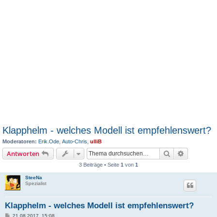
Klapphelm - welches Modell ist empfehlenswert?
Moderatoren:
Erik.Ode
,
Auto-Chris
,
ulliB
Suche
Erweiterte
Antworten
3 Beiträge • Seite
1
von
1
SteeNa
Spezialist
Klapphelm - welches Modell ist empfehlenswert?
B
21.08.2017, 15:08