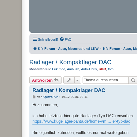
Schnellzugriff
FAQ
Kfz Forum - Auto, Motorrad und LKW
Kfz Forum - Auto, M
Radlager / Kompaktlager DAC
Moderatoren:
Erik.Ode
,
Ambush
,
Auto-Chris
,
ulliB
,
tom
Antworten
Radlager / Kompaktlager DAC
B
von
QuttroPur
»
19.12.2016, 02:11
e
i
Hi zusammen,
t
r
a
ich habe letztens hier gute Radlager (Typ DAC) erworben:
g
https://www.kugellager-panta.de/home-vm ... er-typ-dac
Bin eigentlich zufrieden, wollte es nur mal weitergeben.