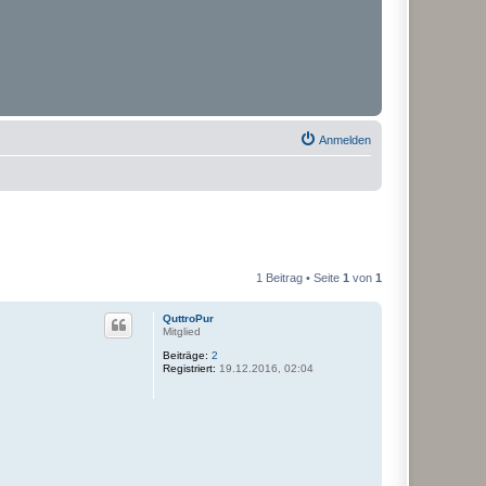
Anmelden
1 Beitrag • Seite
1
von
1
QuttroPur
Mitglied
Beiträge:
2
Registriert:
19.12.2016, 02:04