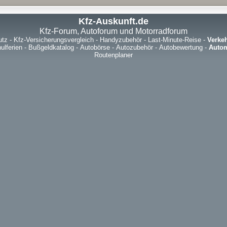
Kfz-Auskunft.de
Kfz-Forum, Autoforum und Motorradforum
utz
-
Kfz-Versicherungsvergleich
-
Handyzubehör
-
Last-Minute-Reise
-
Verke
ulferien
-
Bußgeldkatalog
-
Autobörse
-
Autozubehör
-
Autobewertung
-
Autom
Routenplaner