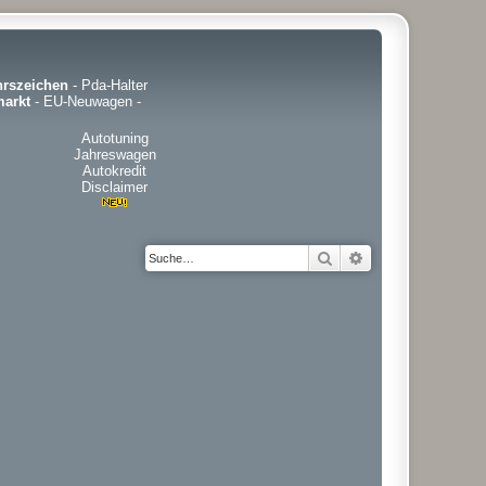
hrszeichen
-
Pda-Halter
arkt
-
EU-Neuwagen
-
Autotuning
Jahreswagen
Autokredit
Disclaimer
Suche
Erweiterte Suche