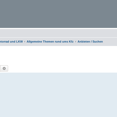
otorrad und LKW
Allgemeine Themen rund ums Kfz
Anbieten / Suchen
Suche
Erweiterte Suche