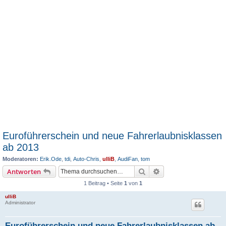
Euroführerschein und neue Fahrerlaubnisklassen
ab 2013
Moderatoren:
Erik.Ode
,
tdi
,
Auto-Chris
,
ulliB
,
AudiFan
,
tom
Suche
Erweiterte Suche
Antworten
1 Beitrag • Seite
1
von
1
ulliB
Administrator
Euroführerschein und neue Fahrerlaubnisklassen ab