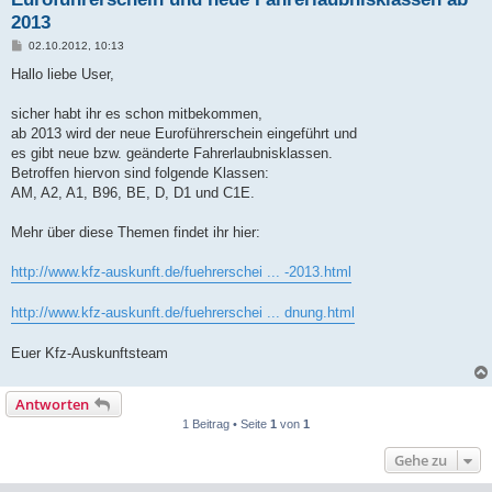
2013
B
02.10.2012, 10:13
e
i
Hallo liebe User,
t
r
a
sicher habt ihr es schon mitbekommen,
g
ab 2013 wird der neue Euroführerschein eingeführt und
es gibt neue bzw. geänderte Fahrerlaubnisklassen.
Betroffen hiervon sind folgende Klassen:
AM, A2, A1, B96, BE, D, D1 und C1E.
Mehr über diese Themen findet ihr hier:
http://www.kfz-auskunft.de/fuehrerschei ... -2013.html
http://www.kfz-auskunft.de/fuehrerschei ... dnung.html
Euer Kfz-Auskunftsteam
Antworten
1 Beitrag • Seite
1
von
1
Gehe zu