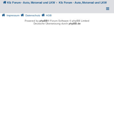
Kfz Forum - Auto, Motorrad und LKW
Kfz Forum - Auto, Motorrad und LKW
Impressum
Datenschutz
AGB
Powered by
phpBB
® Forum Software © phpBB Limited
Deutsche Übersetzung durch
phpBB.de