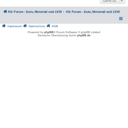
Gehe zu
Kfz Forum - Auto, Motorrad und LKW
Kfz Forum - Auto, Motorrad und LKW
Impressum
Datenschutz
AGB
Powered by
phpBB
® Forum Software © phpBB Limited
Deutsche Übersetzung durch
phpBB.de