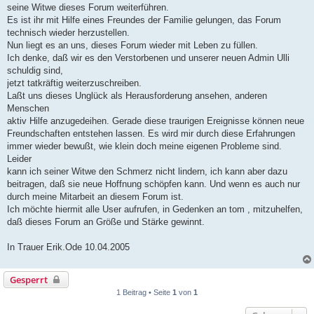
seine Witwe dieses Forum weiterführen.
Es ist ihr mit Hilfe eines Freundes der Familie gelungen, das Forum
technisch wieder herzustellen.
Nun liegt es an uns, dieses Forum wieder mit Leben zu füllen.
Ich denke, daß wir es den Verstorbenen und unserer neuen Admin Ulli
schuldig sind,
jetzt tatkräftig weiterzuschreiben.
Laßt uns dieses Unglück als Herausforderung ansehen, anderen
Menschen
aktiv Hilfe anzugedeihen. Gerade diese traurigen Ereignisse können neue
Freundschaften entstehen lassen. Es wird mir durch diese Erfahrungen
immer wieder bewußt, wie klein doch meine eigenen Probleme sind.
Leider
kann ich seiner Witwe den Schmerz nicht lindern, ich kann aber dazu
beitragen, daß sie neue Hoffnung schöpfen kann. Und wenn es auch nur
durch meine Mitarbeit an diesem Forum ist.
Ich möchte hiermit alle User aufrufen, in Gedenken an tom , mitzuhelfen,
daß dieses Forum an Größe und Stärke gewinnt.
In Trauer Erik.Ode 10.04.2005
Gesperrt
1 Beitrag • Seite
1
von
1