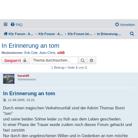
FAQ
Anmelden
S
Kfz Forum - Auto, Motorrad und LKW
Kfz Forum - Auto, Motorrad und LKW
Kfz-Forum intern
In Erinnerung an tom
u
In Erinnerung an tom
c
Moderatoren:
Erik.Ode
,
Auto-Chris
,
ulliB
h
Suche
Erweiterte Suche
Gesperrt
e
1 Beitrag • Seite
1
von
1
haraldS
Administrator
In Erinnerung an tom
B
11.09.2005, 22:21
e
i
Durch einen tragischen Verkehrsunfall sind der Admin Thomas Borst
t
"tom"
r
a
und seine beiden Söhne leider zu früh aus dem Leben geschieden.
g
In einer Phase der Trauer wurde zudem noch dieses Forum gehackt und
fast zerstört.
Nur durch den ungebrochenen Willen und in Gedenken an tom möchte